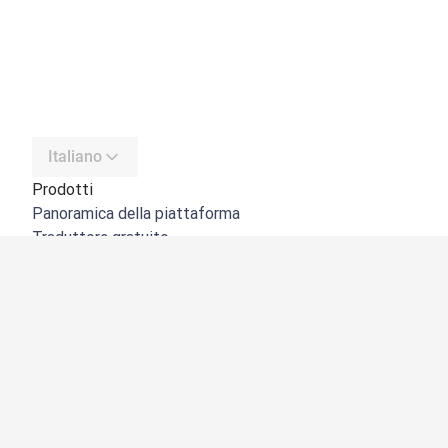
Italiano
Prodotti
Panoramica della piattaforma
Traduttore gratuito
API di DeepL
DeepL Write
DeepL Voice
DeepL Voice for Meetings
DeepL Voice for Conversations
App e integrazioni
DeepL Pro
Perché DeepL