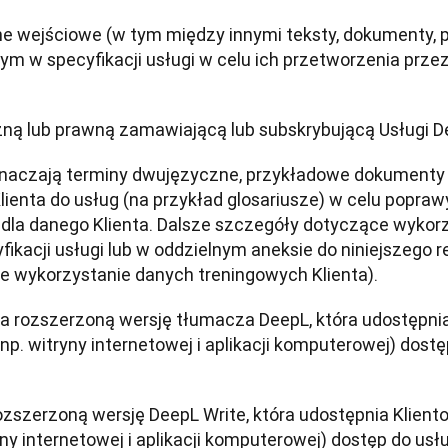
e wejściowe (w tym między innymi teksty, dokumenty, pli
m w specyfikacji usługi w celu ich przetworzenia przez 
zną lub prawną zamawiającą lub subskrybującą Usługi D
znaczają terminy dwujęzyczne, przykładowe dokumenty i 
ienta do usług (na przykład glosariusze) w celu popraw
dla danego Klienta. Dalsze szczegóły dotyczące wykor
kacji usługi lub w oddzielnym aneksie do niniejszego re
e wykorzystanie danych treningowych Klienta).
a rozszerzoną wersję tłumacza DeepL, która udostępnia
np. witryny internetowej i aplikacji komputerowej) dos
ozszerzoną wersję DeepL Write, która udostępnia Klient
ny internetowej i aplikacji komputerowej) dostęp do usł