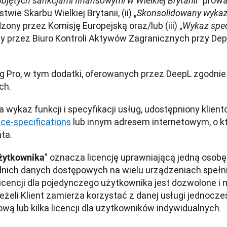
” prowa
bjętych sankcjami finansowymi w Wielkiej Brytanii
wie Skarbu Wielkiej Brytanii, (ii) „
Skonsolidowany wykaz 
zony przez Komisję Europejską oraz/lub (iii) „
Wykaz spec
y przez Biuro Kontroli Aktywów Zagranicznych przy De
g Pro, w tym dodatki, oferowanych przez DeepL zgodnie 
ch.
ce-specifications
 lub innym adresem internetowym, o k
ta.
” oznacza licencję uprawniającą jedną osobę 
użytkownika
nich danych dostępowych na wielu urządzeniach spełn
 licencji dla pojedynczego użytkownika jest dozwolone i
li Klient zamierza korzystać z danej usługi jednocześn
wą lub kilka licencji dla użytkowników indywidualnych.