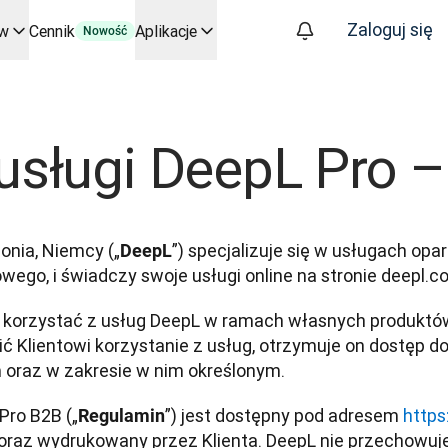
Zaloguj się
ów
Cennik
Aplikacje
Nowość
kluczowych zastosowań i integracji
 procesy tłumaczeniowe od początku do końca – dla każdego zes
znesie. Rozmowa ze Slatorem
usługi DeepL Pro 
tym
oice API
onia, Niemcy („
”) specjalizuje się w usługach op
DeepL
go, i świadczy swoje usługi online na stronie deepl.c
nie korzystać z usług DeepL w ramach własnych produktó
 Klientowi korzystanie z usług, otrzymuje on dostęp d
 oraz w zakresie w nim określonym.
Pro B2B („
”) jest dostępny pod adresem 
https
Regulamin
oraz wydrukowany przez Klienta. DeepL nie przechowuje 