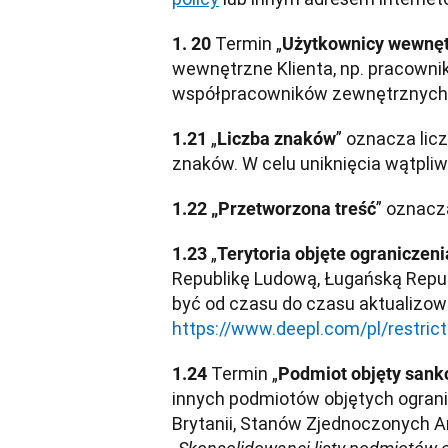
Termin „
1. 20 
Użytkownicy wewnęt
wewnętrzne Klienta, np. pracownik
współpracowników zewnętrznych l
„
” oznacza lic
1.21 
Liczba znaków
znaków. W celu uniknięcia wątpliw
” oznacz
1.22 „Przetworzona treść
„
1.23 
Terytoria objęte ograniczen
Republikę Ludową, Ługańską Republ
https://www.deepl.com/pl/restricte
 Termin „
1.24
Podmiot objęty sank
innych podmiotów objętych ogranic
Brytanii, Stanów Zjednoczonych Am