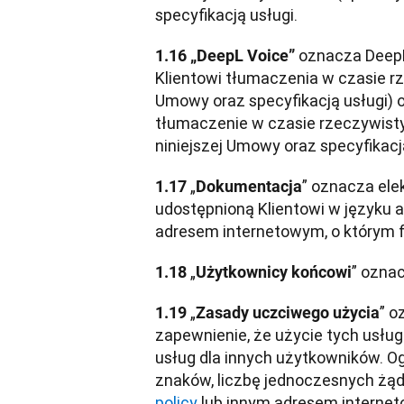
specyfikacją usługi.
 oznacza DeepL
1.16 „DeepL Voice”
Klientowi tłumaczenia w czasie rz
Umowy oraz specyfikacją usługi) o
tłumaczenie w czasie rzeczywist
niniejszej Umowy oraz specyfikacją
„
” oznacza ele
1.17 
Dokumentacja
udostępnioną Klientowi w języku 
adresem internetowym, o którym f
„
” oznac
1.18 
Użytkownicy końcowi
„
” o
1.19 
Zasady uczciwego użycia
zapewnienie, że użycie tych usług
usług dla innych użytkowników. Og
znaków, liczbę jednoczesnych żąd
policy
 lub innym adresem internet