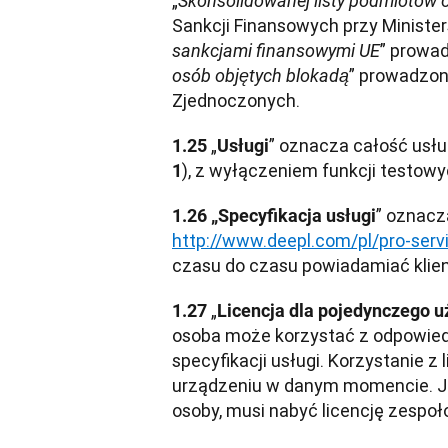
„
Skonsolidowanej listy podmiotów o
Sankcji Finansowych przy Ministerst
” prowad
sankcjami finansowymi UE
” prowadzon
osób objętych blokadą
Zjednoczonych.
„
” oznacza całość usłu
1.25 
Usługi
), z wyłączeniem funkcji testowy
1
1.26 „Specyfikacja usługi
http://www.deepl.com/pl/pro-servi
czasu do czasu powiadamiać klien
„
1.27 
Licencja dla pojedynczego 
osoba może korzystać z odpowied
specyfikacji usługi. Korzystanie z
urządzeniu w danym momencie. Jeże
osoby, musi nabyć licencję zespoło