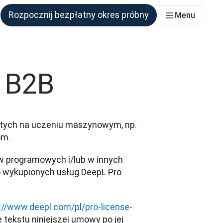
Rozpocznij bezpłatny okres próbny
Menu
połu, który tego potrzebuje
– B2B
artych na uczeniu maszynowym, np. 
om.
w programowych i/lub w innych 
o wykupionych usług DeepL Pro 
://www.deepl.com/pl/pro-license-
tekstu niniejszej umowy po jej 