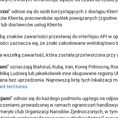
” odnosi się do osób korzystających z dostępu Klien
rzni
ów Klienta, pracowników spółek powiązanych (zgodnie z
ub dostawców usług Klienta.
zbę znaków zawartości przesłanej do interfejsu API w o
ości zaznacza się, że znaki zakodowane wielobajtowo li
a wszelką zawartość, która została przetworzona przy 
” oznaczają Białoruś, Kubę, Iran, Koreę Północną, Ros
iami
ikę Ludową lub jakiekolwiek inne okupowane regiony Ukrai
d-territories
. 
” odnosi się do każdego podmiotu ujętego na odpow
cjami
zeniami, prowadzonej w ramach ograniczeń handlowych U
eryki i/lub Organizacji Narodów Zjednoczonych, w tym m