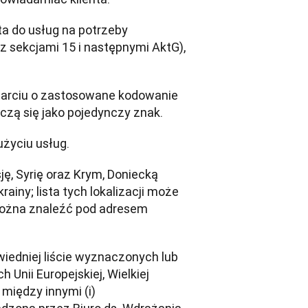
ta do usług na potrzeby 
 sekcjami 15 i następnymi AktG), 
parciu o zastosowane kodowanie 
czą się jako pojedynczy znak.
użyciu usług.
ję, Syrię oraz Krym, Doniecką 
ny; lista tych lokalizacji może 
być od czasu do czasu aktualizowana bez uprzedzenia. Najnowszą listę tych lokalizacji można znaleźć pod adresem 
iedniej liście wyznaczonych lub 
nii Europejskiej, Wielkiej 
iędzy innymi (i) 