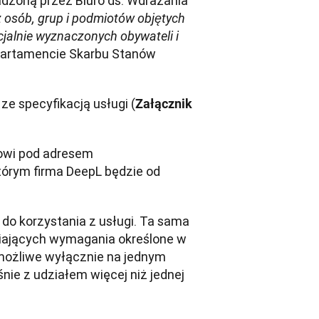
dzoną przez Biuro ds. Wdrażania 
osób, grup i podmiotów objętych 
jalnie wyznaczonych obywateli i 
partamencie Skarbu Stanów 
ze specyfikacją usługi (
Załącznik 
” oznacza wykaz funkcji i specyfikacji usług, udostępniony klientowi pod adresem 
tórym firma DeepL będzie od 
do korzystania z usługi. Ta sama 
iających wymagania określone w 
 możliwe wyłącznie na jednym 
ie z udziałem więcej niż jednej 