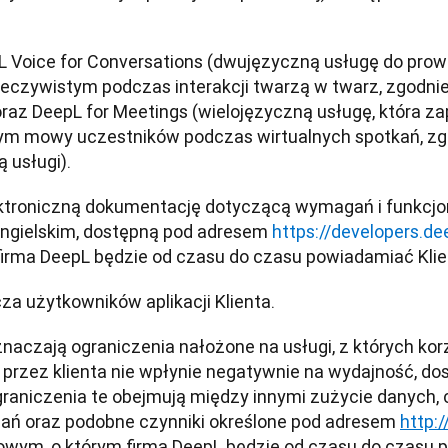
 Voice for Conversations (dwujęzyczną usługę do prow
eczywistym podczas interakcji twarzą w twarz, zgodnie 
raz DeepL for Meetings (wielojęzyczną usługę, która zap
ym mowy uczestników podczas wirtualnych spotkań, zgo
 usługi).
ktroniczną dokumentację dotyczącą wymagań i funkcjona
angielskim, dostępną pod adresem 
https://developers.d
irma DeepL będzie od czasu do czasu powiadamiać Klie
za użytkowników aplikacji Klienta.
znaczają ograniczenia nałożone na usługi, z których korz
 przez klienta nie wpłynie negatywnie na wydajność, d
raniczenia te obejmują między innymi zużycie danych, cz
ań oraz podobne czynniki określone pod adresem 
http:
owym, o którym firma DeepL będzie od czasu do czasu p