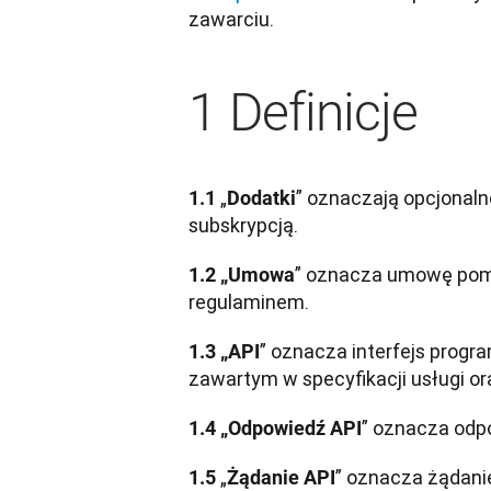
zawarciu.
1 Definicje
„
” oznaczają opcjonalne
1.1 
Dodatki
subskrypcją.
” oznacza umowę pomi
1.2 „Umowa
regulaminem.
” oznacza interfejs progr
1.3 „API
zawartym w specyfikacji usługi o
” oznacza odp
1.4 „Odpowiedź API
„
” oznacza żądani
1.5 
Żądanie API