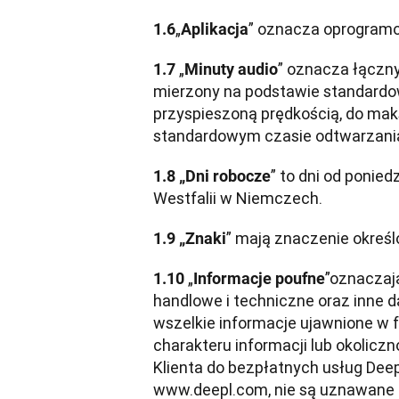
„
” oznacza oprogramow
1.6
Aplikacja
„
” oznacza łączny
1.7 
Minuty audio
mierzony na podstawie standardow
przyspieszoną prędkością, do maks
standardowym czasie odtwarzani
” to dni od ponie
1.8 „Dni robocze
Westfalii w Niemczech.
” mają znaczenie określo
1.9 „Znaki
„
”
oznaczają
1.10 
Informacje poufne
handlowe i techniczne oraz inne d
wszelkie informacje ujawnione w f
charakteru informacji lub okoliczn
Klienta do bezpłatnych usług Deep
www.deepl.com, nie są uznawane z