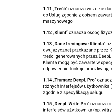
” oznacza wszelkie dan
1.11 „Treść
do Usług zgodnie z opisem zawarty
maszynowego.
” oznacza osobę fizyc
1.12 „Klient
” o
1.13 „Dane treningowe Klienta
dwujęzyczne) przekazane przez Kl
treści generowanych przez DeepL 
Klienta mogą być zawarte w specyfi
odpowiednie funkcje umożliwiając
” oznacz
1.14 „Tłumacz DeepL Pro
różnych interfejsów użytkownika (
zgodnie z specyfikacją usługi.
” oznacza r
1.15 „DeepL Write Pro
interfejsów użytkownika (np. witry