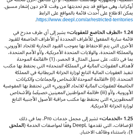
أوكرانيا، وهي مواقع قد يتم تحديثها من وقت لآخر دون إشعار مسبق. 
يمكن الاطلاع على أحدث قائمة بالمواقع على الرابط 
. 
https://www.deepl.com/ar/restricted-territories
1.24
 «
الطرف الخاضع للعقوبات
» يشير إلى أي طرف مدرج في 
قائمة سارية المفعول للأطراف المحددة أو الأطراف الخاضعة للقيود 
الأخرى التي يتم الاحتفاظ بها بموجب القيود التجارية للاتحاد الأوروبي، 
والمملكة المتحدة، والولايات المتحدة الأمريكية، و/أو الأمم المتحدة، 
بما في ذلك، على سبيل المثال لا الحصر، (1) «
القائمة الموحدة 
لأهداف العقوبات المالية في المملكة المتحدة
» التي يحتفظ بها مكتب 
تنفيذ العقوبات المالية التابع لوزارة الخزانة البريطانية في المملكة 
المتحدة، (ii) «
القائمة الموحدة للأشخاص والجماعات والكيانات 
الخاضعة للعقوبات المالية للاتحاد الأوروبي
» التي تحتفظ بها المفوضية 
الأوروبية، و/أو (iii) «
قائمة المواطنين المعينين خصيصًا والأشخاص 
المحظورين
» التي يحتفظ بها مكتب مراقبة الأصول الأجنبية التابع 
لوزارة الخزانة الأمريكية.
1.25 
«
الخدمات
» تشير إلى مجمل خدمات Pro، بما في ذلك 
الإضافات، التي تقدمها DeepL وفقًا لمواصفات الخدمة (
الملحق 
1
)، باستثناء وظائف الاختبار.