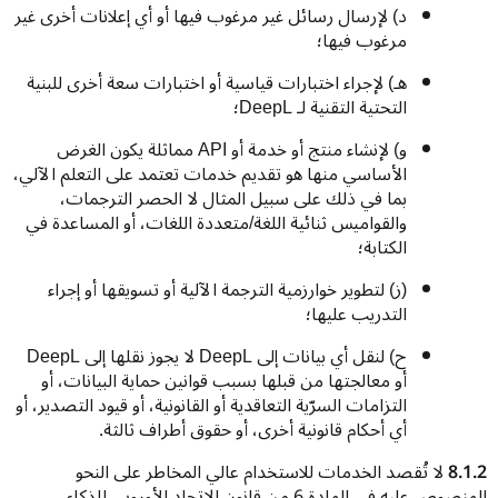
د) لإرسال رسائل غير مرغوب فيها أو أي إعلانات أخرى غير
مرغوب فيها؛
هـ) لإجراء اختبارات قياسية أو اختبارات سعة أخرى للبنية
التحتية التقنية لـ DeepL؛
و) لإنشاء منتج أو خدمة أو API‏ مماثلة يكون الغرض
الأساسي منها هو تقديم خدمات تعتمد على التعلم الآلي،
بما في ذلك على سبيل المثال لا الحصر الترجمات،
والقواميس ثنائية اللغة/متعددة اللغات، أو المساعدة في
الكتابة؛
(ز) لتطوير خوارزمية الترجمة الآلية أو تسويقها أو إجراء
التدريب عليها؛
ح) لنقل أي بيانات إلى DeepL لا يجوز نقلها إلى DeepL
أو معالجتها من قبلها بسبب قوانين حماية البيانات، أو
التزامات السرّية التعاقدية أو القانونية، أو قيود التصدير، أو
أي أحكام قانونية أخرى، أو حقوق أطراف ثالثة.
8.1.2
 لا تُقصد الخدمات للاستخدام عالي المخاطر على النحو 
المنصوص عليه في المادة 6 من قانون الاتحاد الأوروبي للذكاء 