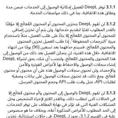
3.1.1
 توفر DeepL للعميل إمكانية الوصول إلى الخدمات ضمن مدة 
ونطاق هذه الاتفاقية، بما في ذلك مواصفات الخدمة.
3.1.2
 لن تقوم DeepL بتخزين المحتوى أو المحتوى المُعالَج إلا مؤقتًا 
بالقدر المطلوب تقنيًا لتقديم خدماتها. ولن يتم أي تخزين إضافي 
للمحتوى أو المحتوى المُعالَج إلا بناءً على طلب العميل، مثلاً باستخدام 
ميزة "الترجمات المحفوظة". إذا طلب العميل تخزين المحتوى 
والمحتوى المُعالَج، فسيتم حذفهما بعد تسعين (90) يومًا من انتهاء 
الاتفاقية. خلال هذه الفترة، لن يتمكن العميل بعد ذلك من الوصول إلى 
هذا المحتوى والمحتوى المُعالَج. ولتجنب أي شك، يحق لشركة DeepL 
إنشاء سجلات الوصول والاحتفاظ بها لأغراض الفوترة والأمن 
والإحصاء. ولن تحتوي سجلات الوصول هذه على أي محتوى أو محتوى 
مُعالَج. ومع ذلك، قد تحتوي سجلات الوصول على بيانات وصفية 
لطلبات API، مثل وقت طلب API وحجم المحتوى المرسل.
3.1.3
 لن تقوم DeepL بالوصول إلى المحتوى و/أو محتوى مُعالَج إلا 
في الحالات التي تتطلب ذلك، وبالقدر اللازم لإجراء التشخيص وحل 
المشكلات الفنية التي قد تؤثر في نهاية المطاف على توفر الخدمات. 
إلى الحد المطلوب للأغراض المذكورة أعلاه، وبخلاف ما هو منصوص 
عليه في القسم 3.1.2، يجوز لـ DeepL، في حالات استثنائية، تخزين 