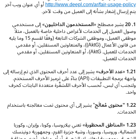
http://www.deepl.com/ar/fair-usage-policy
 أو أي عنوان ويب آخر 
يتم إرسال إشعار بشأنه إلى العميل من وقت لآخر.
1. 20 
يشير مصطلح «
المستخدمون الداخليون
» إلى مستخدمي 
وصول العميل إلى الخدمات لأغراض داخلية خاصة بالعميل، مثلاً 
موظفي العميل، وموظفي الشركات التابعة (وفقًا لقسم 15 وما يليه 
من قانون الأعمال (AktG))، والمتعاونين المستقلين، أو مقدمي 
الخدمات للعميل. AktG)، أو المتعاونين المستقلين، أو مقدمي 
الخدمات للعميل.
1.21 
«
عدد الأحرف
» يشير إلى عدد أحرف المحتوى الذي تم إرساله إلى 
واجهة برمجة التطبيقات (API) بناءً على ترميز الأحرف المستخدم. 
ولتجنب أي لبس، تُحسب الأحرف المُشفَّرة متعددة البايتات كحرف 
واحد.
1.22 “محتوى مُعالَج
” يشير إلى أي محتوى تمت معالجته باستخدام 
الخدمات.
1.23 
«
المناطق المحظورة
» تعني بيلاروسيا، وكوبا، وإيران، وكوريا 
الشمالية، وروسيا، وسوريا، وشبه جزيرة القرم، وجمهورية دونيتسك 
الشعبية، وجمهورية لوهانسك الشعبية، أو أي مناطق أخرى محتلة في 