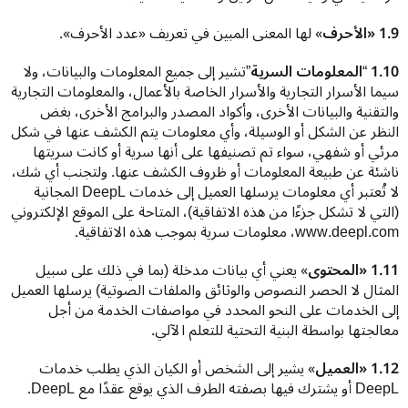
1.9 «الأحرف
» لها المعنى المبين في تعريف «عدد الأحرف».
1.10 
“
المعلومات السرية
”
تشير إلى جميع المعلومات والبيانات، ولا 
سيما الأسرار التجارية والأسرار الخاصة بالأعمال، والمعلومات التجارية 
والتقنية والبيانات الأخرى، وأكواد المصدر والبرامج الأخرى، بغض 
النظر عن الشكل أو الوسيلة، وأي معلومات يتم الكشف عنها في شكل 
مرئي أو شفهي، سواء تم تصنيفها على أنها سرية أو كانت سريتها 
ناشئة عن طبيعة المعلومات أو ظروف الكشف عنها. ولتجنب أي شك، 
لا تُعتبر أي معلومات يرسلها العميل إلى خدمات DeepL المجانية 
(التي لا تشكل جزءًا من هذه الاتفاقية)، المتاحة على الموقع الإلكتروني 
www.deepl.com، معلومات سرية بموجب هذه الاتفاقية.
1.11 «المحتوى
» يعني أي بيانات مدخلة (بما في ذلك على سبيل 
المثال لا الحصر النصوص والوثائق والملفات الصوتية) يرسلها العميل 
إلى الخدمات على النحو المحدد في مواصفات الخدمة من أجل 
معالجتها بواسطة البنية التحتية للتعلم الآلي.
1.12 «العميل
» يشير إلى الشخص أو الكيان الذي يطلب خدمات 
DeepL أو يشترك فيها بصفته الطرف الذي يوقع عقدًا مع DeepL.