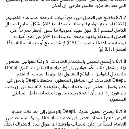
التي يحددها مزود تطبيق خارجي، إن أمكن.
8.1.7
 يخضع حق العميل في دمج أدوات الترجمة بمساعدة الكمبيوتر 
(CAT) أو ربطها بواجهة برمجة التطبيقات (API‏) بشكل صارم للامتثال 
الكامل للقسم 8.1. دون تقييد عمومية ما سبق، يُحظر صراحةً على 
العميل استخدام واجهة برمجة التطبيقات (API) عبر دمج أدوات 
ترجمة بمساعدة الحاسوب (CAT) لإنشاء منتج أو خدمة مماثلة وفقًا 
لقسم 8.1.1 (و).
8.1.8
 لا يُسمح للعميل باستخدام الخدمات إلا وفقًا للقوانين المعمول 
بها. ويشمل ذلك أيضًا قوانين ولوائح مراقبة الصادرات. تلتزم DeepL 
بالامتثال للقوانين واللوائح المعمول بها. ولهذا السبب، لا تقدم 
DeepL الخدمات في المناطق المحظورة. تحتفظ DeepL بالحق في 
حظر وصول العميل إلى الخدمات و/أو إنهاء هذه الاتفاقية في أي وقت 
بأثر فوري إذا تبين أن العملاء يستخدمون الخدمات داخل المناطق 
المحظورة.
8.1.9 
 يصرح العميل لشركة DeepL بالوصول إلى إعدادات حسابه 
لغرض دعم انضمام العميل إلى خدمات DeepL وإدارة المستخدمين 
العامة، فضلاً عن إدارة الحساب والاشتراك طوال مدة الاشتراك (مثلاً، 