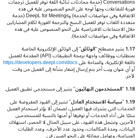
Conversations (خدمة محادثات ثنائية اللغة توفر للعميل ترجمات 
فورية للتفاعلات وجهاً لوجه على النحو المنصوص عليه في هذه 
الاتفاقية وفي مواصفات الخدمة) وDeepL for Meetings (خدمة 
متعددة اللغات توفر للعميل النسخ والترجمة الفورية لكلام المشاركين 
خلال الاجتماعات الافتراضية على النحو المنصوص عليه في هذه 
الاتفاقية وفي مواصفات الخدمة).
1.17 
يشير مصطلح “
الوثائق
” إلى الوثائق الإلكترونية الخاصة 
بمتطلبات ووظائف واجهة برمجة التطبيقات (API) المقدمة للعميل 
باللغة الإنكليزية، والمتاحة على 
https://developers.deepl.com/docs
أو أي عنوان ويب آخر يتم إرسال إشعار بشأنه إلى العميل من وقت 
لآخر.
1.18 
"
المستخدمون النهائيون
" يشير إلى مستخدمي تطبيق العميل.
1.19 
"
سياسة الاستخدام العادل
" تشير إلى القيود المفروضة على 
الخدمات التي يشترك فيها العميل، لضمان ألا يؤثر استخدام العميل 
سلبًا على أداء الخدمات أو توفرها أو أمنها بالنسبة للمستخدمين 
الآخرين. وتشمل هذه القيود، على سبيل المثال لا الحصر، استهلاك 
البيانات، ومدة المكالمات، وحدود عدد الأحرف، وعدد الطلبات 
المتزامنة، وعوامل مماثلة على النحو المبين في 