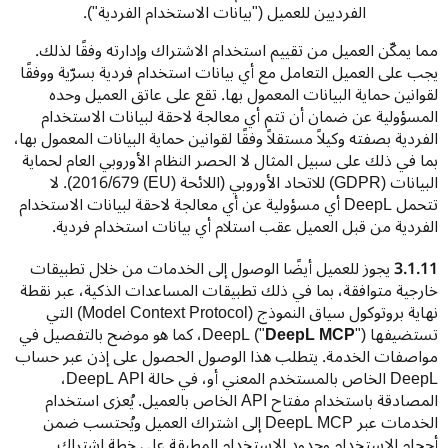
الفرديين للعميل ("بيانات الاستخدام الفردية").
مما يمكّن العميل من تقييم استخدام الاشتراك وإدارته وفقًا لذلك. 
يجب على العميل التعامل مع أي بيانات استخدام فردية بسرّية ووفقًا 
لقوانين حماية البيانات المعمول بها. تقع على عاتق العميل وحده 
المسؤولية عن ضمان أن تتم أي معالجة لاحقة لبيانات الاستخدام 
الفردية بصفته وكيلاً مستقلاً وفقًا لقوانين حماية البيانات المعمول بها، 
بما في ذلك على سبيل المثال لا الحصر النظام الأوروبي العام لحماية 
البيانات (GDPR) للاتحاد الأوروبي (اللائحة (EU) 2016/679). لا 
تتحمل DeepL أي مسؤولية عن أي معالجة لاحقة لبيانات الاستخدام 
الفردية من قبل العميل عقب استلام أي بيانات استخدام فردية.
3.1.11 
يجوز للعميل أيضًا الوصول إلى الخدمات من خلال تطبيقات 
خارجية متوافقة، بما في ذلك تطبيقات المساعدات الذكية، عبر نقطة 
نهاية بروتوكول سياق النموذج (Model Context Protocol) التي 
تستضيفها DeepL ("
DeepL MCP
")، كما هو موضح بالتفصيل في 
مواصفات الخدمة. يتطلب هذا الوصول الحصول على إذن عبر حساب 
‎DeepL‏ الخاص بالمستخدم المعني أو، في حالة ‎DeepL API‏، 
المصادقة باستخدام مفتاح API الخاص بالعميل. يُعزى استخدام 
الخدمات عبر DeepL MCP إلى اشتراك العميل ويُحتسب ضمن 
أحجام الاستخدام وحدود الاستخدام المطبقة على خطة اشتراك 