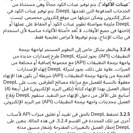
"
عينات الأكواد
"). يتم توفير عينات الكود مجانًا وهي مستثناة من 
الخدمات المدفوعة التي تقدمها DeepL. يتم توفير عينات الكود في 
شكل إلكتروني ويمكن تنزيلها من موقع إلكتروني مخصص. ليست 
DeepL ملزمة بمواصلة تطوير عينات الكود أو الحفاظ على عملها أو 
إتاحتها في جميع الأوقات. لا تُعد «أمثلة الأكواد» مناسبة لأي استخدام 
في بيئات الإنتاج، ويتم توفيرها لأغراض تعليمية فقط.
3.2.4
 وبالنظر بشكل خاص إلى التطوير المستمر لواجهة برمجة 
التطبيقات (API)، يجوز لشركة DeepL طرح إصدارات جديدة من 
واجهة برمجة التطبيقات (API) مع مجموعة إضافية أو مختلفة من 
الميزات. علاوة على ذلك، يجوز لشركة DeepL إنهاء الإصدارات 
القديمة من واجهة برمجة التطبيقات (API‏) شريطة أن يكون هذا الإنهاء 
معقولًا بالنسبة للعميل مع مراعاة مصالح الطرفين. يجب على DeepL 
إخطار العميل بهذا الإنهاء كتابةً (يكفي البريد الإلكتروني) قبل أربعة (4) 
أسابيع على الأقل من دخول الإنهاء حيز التنفيذ. ستقوم DeepL بإبلاغ 
العميل بتحديثات واجهة برمجة التطبيقات (API) عبر البريد الإلكتروني.
3.2.5
 تحتفظ DeepL بالحق في تقييد أو تعليق ميزات API لأسباب 
أخرى غير تلك المحددة في القسم 3.2.4. في هذه الحالة، يتعين على 
DeepL إخطار العميل بالتغييرات المقترحة بإشعار مسبق مدته 