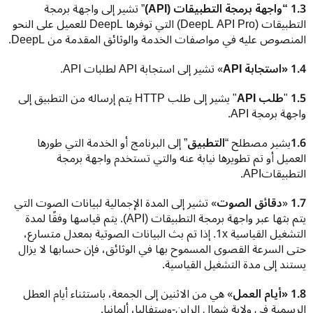
1.3 “واجهة برمجة التطبيقات (API)
” تشير إلى واجهة برمجة 
التطبيقات (DeepL API Pro‏) التي توفرها DeepL للعميل على النحو 
المنصوص عليه في مواصفات الخدمة والوثائق المقدمة من DeepL.
1.4 «استجابة API
» تشير إلى استجابة API لطلبات API.
1.5 
"
طلب API
" يشير إلى طلب HTTP يتم إرساله من التطبيق إلى 
واجهة برمجة API.
1.6
يشير مصطلح “
التطبيق
” إلى البرنامج أو الخدمة التي طورها 
العميل أو تم تطويرها نيابة عنه والتي تستخدم واجهة برمجة 
التطبيقات‎API‏.
1.7 
«
دقائق الصوت
» تشير إلى المدة الإجمالية لبيانات الصوت التي 
يتم بثها عبر واجهة برمجة التطبيقات (API‏). يتم قياسها وفقًا لمدة 
التشغيل القياسية 1x. إذا تم بث البيانات الصوتية بمعدل متسارع، 
حتى السرعة القصوى المسموح بها في الوثائق، فإن حسابها لا يزال 
يستند إلى مدة التشغيل القياسية.
1.8 «أيام العمل
» هي من الاثنين إلى الجمعة، باستثناء أيام العطل 
الرسمية في ولاية شمال الراين-وستفاليا، ألمانيا.