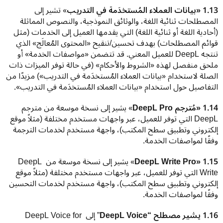
1.13 «بيانات العملاء المُستخدَمة في التدريب
» تشير إلى 
المصطلحات ثنائية اللغة، والوثائق النموذجية، والنصوص المماثلة 
(أحادية اللغة أو ثنائية اللغة) التي يقدمها العميل إلى الخدمات (مثل 
قوائم المصطلحات) بهدف تحسين/تنقيح «المحتوى المُعالَج» الذي 
تنتجه DeepL للعميل المعني. قد تتضمن «مواصفات الخدمة» أو 
ملحق منفصل لهذه «الشروط والأحكام» (في حالة توفر الميزات ذات 
الصلة لاستخدام «بيانات العملاء المُستخدَمة في التدريب») مزيدًا من 
التفاصيل حول استخدام «بيانات العملاء المُستخدَمة في التدريب».
1.14 «مُترجم DeepL Pro
» يشير إلى نسخة موسعة من مترجم 
DeepL التي توفر للعميل، عبر واجهات مستخدم مختلفة (مثلاً موقع 
إلكتروني وتطبيق سطح المكتب)، واجهة مستخدم لخدمات الترجمة 
وفقًا لمواصفات الخدمة.
1.15 «DeepL Write Pro
» يشير إلى نسخة موسعة من DeepL 
Write التي توفر للعميل، عبر واجهات مستخدم مختلفة (مثلاً موقع 
إلكتروني وتطبيق سطح المكتب)، واجهة مستخدم لخدمات التحسين 
وفقًا لمواصفات الخدمة.
1.16 يشير مصطلح “DeepL Voice
” إلى DeepL Voice for 