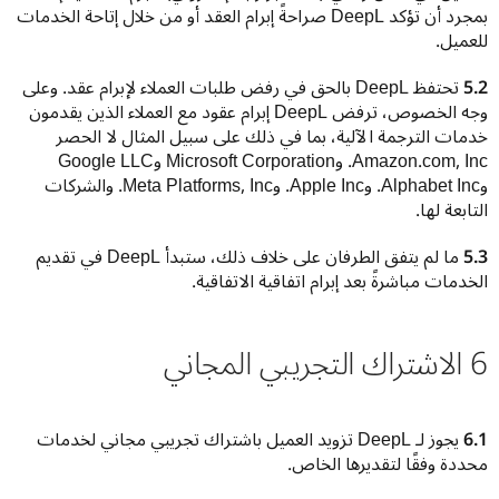
بمجرد أن تؤكد DeepL صراحةً إبرام العقد أو من خلال إتاحة الخدمات 
للعميل.
5.2
 تحتفظ DeepL بالحق في رفض طلبات العملاء لإبرام عقد. وعلى 
وجه الخصوص، ترفض DeepL إبرام عقود مع العملاء الذين يقدمون 
خدمات الترجمة الآلية، بما في ذلك على سبيل المثال لا الحصر 
Amazon.com, Inc. وMicrosoft Corporation وGoogle LLC 
وAlphabet Inc. وApple Inc. وMeta Platforms, Inc. والشركات 
التابعة لها.
5.3
 ما لم يتفق الطرفان على خلاف ذلك، ستبدأ DeepL في تقديم 
الخدمات مباشرةً بعد إبرام اتفاقية الاتفاقية.
6 الاشتراك التجريبي المجاني
6.1 
يجوز لـ DeepL تزويد العميل باشتراك تجريبي مجاني لخدمات 
محددة وفقًا لتقديرها الخاص.