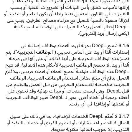
على ذلك، يجوز لشركة DeepL تغيير الميزات الحالية أو تقييدها أو 
إزالتها لأسباب تتعلق بأمن البيانات أو الضرورات التقنية أو بسبب 
التغييرات في القانون المعمول به، شريطة أن يكون التغيير أو التقييد أو 
الإزالة معقولًا بالنسبة للعميل مع مراعاة مصالح الطرفين. يجب على 
DeepL إخطار العميل بهذه التغييرات في الوقت المناسب كتابةً 
(يكفي إرسال بريد إلكتروني).
3.1.6
 تتمتع DeepL بحرية تزويد العملاء بوظائف إضافية في 
إصدارات ألفا أو بيتا على أساس تجريبي ("
الوظائف التجريبية
"). يتم 
تمييز هذه الوظائف التجريبية على أنها كذلك، أو على أنها في مرحلة 
ألفا أو بيتا. لا تخضع الوظائف التجريبية لأحكام هذه الاتفاقية. قد تتيح 
DeepL هذه الوظائف طواعيةً لجميع العملاء أو لعملاء فرديين، ولا يُلزم 
العميل بدفع أي مبلغ مقابل استخدام الوظائف التجريبية. الوظائف 
التجريبية مخصصة للاستخدام التجريبي من قبل العميل والتقييم من 
قبل DeepL. وهي ليست منتجات أو ميزات نهائية وقد تحتوي على 
أخطاء برمجية أو أخطاء أخرى. يحق لـ DeepL تغيير الوظائف التجريبية 
أو تعديلها أو إيقافها في أي وقت.
3.1.7
 لا تُقدّم DeepL الخدمات الإضافية، بما في ذلك على سبيل 
المثال لا الحصر الاستشارات أو التطوير الفردي أو خدمات التنفيذ أو 
التدريب، إلا بموجب اتفاقية مكتوبة صريحة.