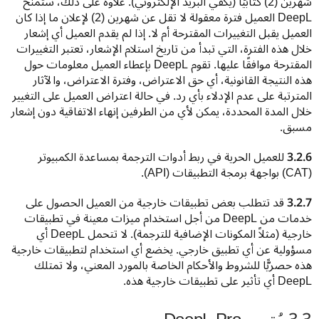
شهرين (2) كتابيًا (يكفي البريد الإلكتروني). علاوة على ذلك، ستمنح 
DeepL العميل فترة معقولة لا تقل عن شهرين (2) لإعلان ما إذا كان 
العميل يقبل التغييرات المقترحة أم لا. إذا لم يقدم العميل أي إشعار 
خلال هذه الفترة، التي تبدأ من تاريخ استلام الإشعار، تعتبر التغييرات 
المقترحة موافقًا عليها. تقوم DeepL بإعطاء العميل معلومات حول 
هذه النتيجة القانونية، أي حق الاعتراض، وفترة الاعتراض، والآثار 
المترتبة على عدم الإدلاء بأي رد. في حالة اعتراض العميل على التغيير 
خلال المدة المحددة، يمكن لأي من الطرفين إنهاء الاتفاقية دون إشعار 
مسبق.
3.2.6
 للعميل الحرية في ربط أدوات الترجمة بمساعدة الكمبيوتر 
(CAT) بواجهة برمجة التطبيقات (API‏).
3.2.7
 قد تتطلب بعض تطبيقات خارجية من العميل الحصول على 
خدمات من DeepL من أجل استخدام ميزات معينة في تطبيقات 
خارجية (مثلاً المكونات الإضافية للترجمة). لا تتحمل DeepL أي 
مسؤولية عن أي تطبيق خارجي. يخضع أي استخدام لتطبيقات خارجية 
هذه حصريًّا للشروط والأحكام الخاصة بالمورد المعني، ولا تمتلك 
DeepL أي تأثير على تطبيقات خارجية هذه.