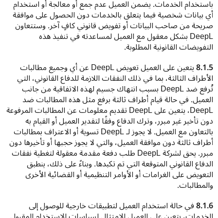
باستخدام الخدمات. يضمن العميل عدم جمع أو معالجة أو استخدام 
أي بيانات شخصية فيما يتعلق بالخدمات دون الحصول على موافقة 
صريحة من صاحب البيانات أو تفويض قانوني كافٍ آخر. وستتعاون 
DeepL بشكل معقول مع العميل لمساعدته في تنفيذ هذه 
التفويضات القانونية المطلوبة.
8.1.5
 يتعين على العميل تعويض DeepL عن أي وجميع مطالبات 
الأطراف الثالثة، بما في ذلك النفقات اللازمة للدفاع القانوني، التي 
تُرفع ضد DeepL بسبب انتهاك جسيم لهذه الاتفاقية من جانب 
العميل. في حالة قيام أطراف ثالثة برفع مثل هذه المطالبات ضد 
DeepL، يتعين على DeepL تقديم معلومات عن المطالبات المرفوعة 
دون تأخير غير مبرر، وترك الدفاع وفقًا لتقدير العميل أو القيام به 
بالتعاون مع العميل. لا يجوز لـ DeepL تسوية أو الاعتراف بمطالبات 
أطراف ثالثة دون موافقة العميل، والتي لا يجوز حجبها أو تأخيرها دون 
مبرر. يحق لشركة DeepL طلب دفعة مقدمة معقولة لتغطية نفقات 
الدفاع القانوني المتوقعة التي تم تكبدها. وبناءً على ذلك، ينطبق 
التعويض على الغرامات أو الأوامر التنظيمية أو القضائية الأخرى 
والمطالبات.
8.1.6
 في حالة استخدام العميل لتطبيقات خارجية للوصول إلى 
الخدمات، يتعين على العميل الامتثال لسياسات الاستخدام المقبول 