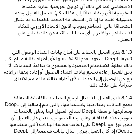
الاصطناعي (بما في ذلك أي قوانين تفويضية سارية تعتمدها 
المفوضية الأوروبية استنادًا إلى هذا الحكم). يتحمل العميل وحده 
مسؤولية تقييم ما إذا كان استخدامه المحدد للخدمات قد يشكل 
استخدامًا عالي المخاطر بموجب قانون الاتحاد الأوروبي للذكاء 
الاصطناعي، والالتزام بأي متطلبات ناتجة عن ذلك تنطبق على 
العميل.
8.1.3 
يلتزم العميل بالحفاظ على أمان بيانات اعتماد الوصول التي 
توفرها DeepL ويتعهد بعدم الكشف عنها لأي أطراف ثالثة ما لم يكن 
ذلك مطلوبًا للاستخدام المقصود والمسموح به تعاقديًا للخدمات. لا 
يحق للعميل إعادة تجميع بيانات اعتماد الوصول أو إعادة بيعها أو إعادة 
بيع حق الوصول إلى الخدمات لأي أطراف ثالثة ما لم يتم الاتفاق 
صراحةً على خلاف ذلك.
8.1.4 
يلتزم العميل بالامتثال لجميع المتطلبات القانونية المتعلقة 
بجمع البيانات ومعالجتها واستخدامها، والتي يتم إرسالها إلى DeepL 
ومعالجتها بواسطة DeepL لصالح العميل فيما يتعلق بالخدمات 
بموجب هذه الاتفاقية. وعلى وجه الخصوص، يتعين على العميل أن 
يتفق فورًا مع DeepL على اتفاقية معالجة البيانات (التي ستقدمها 
DeepL) إذا كان العميل ينوي إرسال بيانات شخصية إلى DeepL 