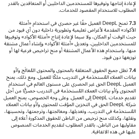
لإعادة إنتاجها وتوفيرها للمستخدمين الداخليين أو المتعاقدين بالقدر 
المطلوب للاستخدام المقصود للخدمات.
7.3
 تمنح DeepL العميل حقًا غير حصري في استخدام «أمثلة 
الأكواد» المقدمة لأغراض تعليمية وتطويرية داخلية دون أي قيود من 
حيث الوقت أو المكان، ولا سيما لإعادة إنتاج «أمثلة الأكواد» وتوفيرها 
للمستخدمين الداخليين، وتعديل «أمثلة الأكواد» وإنشاء أعمال مشتقة 
منها، واستخدام هذه الأعمال المشتقة أو منح تراخيص فرعية لها أو 
توزيعها دون قيود.
7.4
 تظل جميع الحقوق المتعلقة بالمحتوى والمحتوى المُعالَج و/أو 
بيانات العملاء المُستخدَمة في التدريب ملكًا للعميل. ومع ذلك، يمنح 
العميل DeepL الحق غير الحصري على مستوى العالم في استخدام 
المحتوى و/أو بيانات العملاء المُستخدَمة في التدريب حصريًّا من أجل 
تقديم خدمات DeepL إلى العميل. وعلى وجه الخصوص، يمنح العميل 
شركة DeepL الحق في التخزين المؤقت للمحتوى و/أو بيانات العملاء 
المُستخدَمة في التدريب، وتعديلها، ومعالجتها، وترجمتها، وتحسينها، 
ونقلها، وكذلك منح ترخيص من الباطن للحقوق المذكورة أعلاه إلى 
مقاوليها من الباطن، بالقدر المطلوب لتقديم الخدمات المنصوص 
عليها في هذه الاتفاقية.