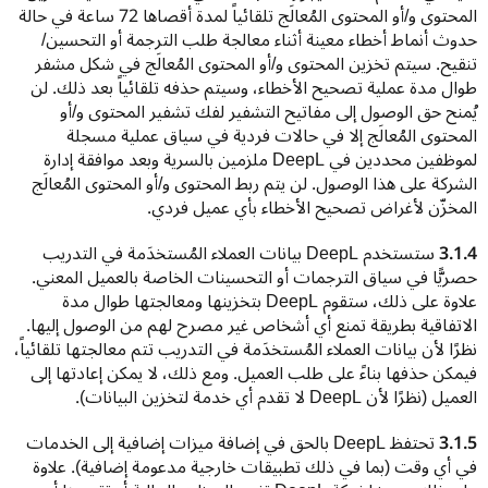
المحتوى و/أو المحتوى المُعالَج تلقائياً لمدة أقصاها 72 ساعة في حالة 
حدوث أنماط أخطاء معينة أثناء معالجة طلب الترجمة أو التحسين/
تنقيح. سيتم تخزين المحتوى و/أو المحتوى المُعالَج في شكل مشفر 
طوال مدة عملية تصحيح الأخطاء، وسيتم حذفه تلقائياً بعد ذلك. لن 
يُمنح حق الوصول إلى مفاتيح التشفير لفك تشفير المحتوى و/أو 
المحتوى المُعالَج إلا في حالات فردية في سياق عملية مسجلة 
لموظفين محددين في DeepL ملزمين بالسرية وبعد موافقة إدارة 
الشركة على هذا الوصول. لن يتم ربط المحتوى و/أو المحتوى المُعالَج 
المخزّن لأغراض تصحيح الأخطاء بأي عميل فردي.
3.1.4
 ستستخدم DeepL بيانات العملاء المُستخدَمة في التدريب 
حصريًّا في سياق الترجمات أو التحسينات الخاصة بالعميل المعني. 
علاوة على ذلك، ستقوم DeepL بتخزينها ومعالجتها طوال مدة 
الاتفاقية بطريقة تمنع أي أشخاص غير مصرح لهم من الوصول إليها. 
نظرًا لأن بيانات العملاء المُستخدَمة في التدريب تتم معالجتها تلقائياً، 
فيمكن حذفها بناءً على طلب العميل. ومع ذلك، لا يمكن إعادتها إلى 
العميل (نظرًا لأن DeepL لا تقدم أي خدمة لتخزين البيانات).
3.1.5
 تحتفظ DeepL بالحق في إضافة ميزات إضافية إلى الخدمات 
في أي وقت (بما في ذلك تطبيقات خارجية مدعومة إضافية). علاوة 