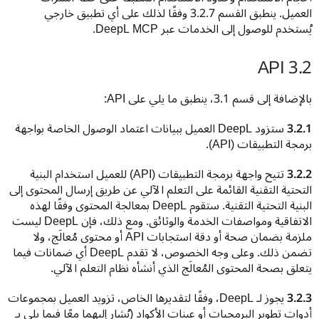
العميل. ينطبق القسم 3.2.7 وفقًا لذلك على أي تطبيق خارجي 
يُستخدم للوصول إلى الخدمات عبر DeepL MCP.
3.2 API‏
بالإضافة إلى قسم 3.1، ينطبق ما يلي على API‏:
3.2.1
 ستزود DeepL العميل ببيانات اعتماد الوصول الخاصة بواجهة 
برمجة التطبيقات (API‏).
3.2.2
 تتيح واجهة برمجة التطبيقات (API‏) للعميل استخدام البنية 
التحتية التقنية القائمة على التعلم الآلي عن طريق إرسال المحتوى إلى 
البنية التحتية التقنية. ستقوم DeepL بمعالجة المحتوى وفقًا لهذه 
الاتفاقية ومواصفات الخدمة والوثائق. ومع ذلك، فإن DeepL ليست 
ملزمة بضمان صحة أو دقة استجابات API أو محتوى مُعالَج، ولا 
تضمن ذلك. وعلى وجه الخصوص، لا تقدم DeepL أي ضمانات فيما 
يتعلق بصحة المحتوى المُعالَج الذي أنشأه نظام التعلم الآلي.
3.2.3
 يجوز لـ DeepL، وفقًا لتقديرها الخاص، تزويد العميل بمجموعات 
أدوات تطوير البرمجيات أو عينات الأكواد (يُشار إليهما معًا فيما يلي بـ 