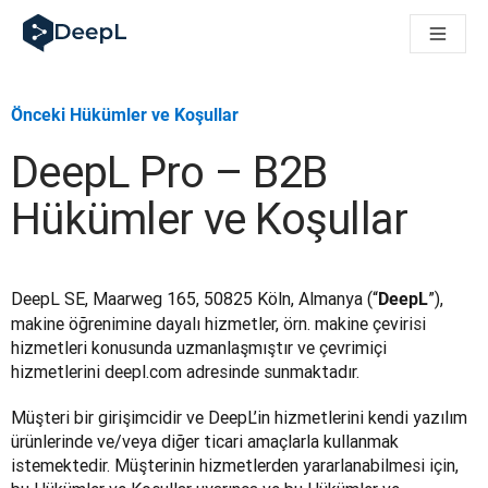
AI ajanları için DeepL
DeepL Translation Flow: Önemli kullanım senaryoları ve entegra
The ROI of AI-native translation
How we brought Swiss German to DeepL
Önceki Hükümler ve Koşullar
Translation Flow’u Keşfedin: Çeviri iş akışlarını baştan sona o
Kurumsal Dil Yapay Zekasında Güvenin Şifresini Çözmek. Slator
DeepL Pro – B2B
DeepL için Çeviri Kalite Değerlendirmesini Nasıl Geliştiriyoruz
Yüksek kaliteli metin çevirisinden gerçek zamanlı ses platfor
Hükümler ve Koşullar
Building an instantly accessible voice demo with DeepL Voic
DeepL SE, Maarweg 165, 50825 Köln, Almanya (“
”), 
DeepL
makine öğrenimine dayalı hizmetler, örn. makine çevirisi 
hizmetleri konusunda uzmanlaşmıştır ve çevrimiçi 
hizmetlerini deepl.com adresinde sunmaktadır.
Müşteri bir girişimcidir ve DeepL’in hizmetlerini kendi yazılım 
ürünlerinde ve/veya diğer ticari amaçlarla kullanmak 
istemektedir. Müşterinin hizmetlerden yararlanabilmesi için, 