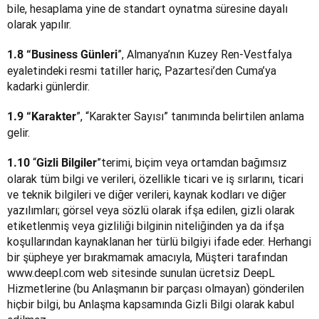
bile, hesaplama yine de standart oynatma süresine dayalı 
olarak yapılır.
”, Almanya’nın Kuzey Ren-Vestfalya 
1.8 “Business Günleri
eyaletindeki resmi tatiller hariç, Pazartesi’den Cuma’ya 
kadarki günlerdir.
”, “Karakter Sayısı” tanımında belirtilen anlama 
1.9 “Karakter
gelir.
“
”
terimi, biçim veya ortamdan bağımsız 
1.10 
Gizli Bilgiler
olarak tüm bilgi ve verileri, özellikle ticari ve iş sırlarını, ticari 
ve teknik bilgileri ve diğer verileri, kaynak kodları ve diğer 
yazılımları; görsel veya sözlü olarak ifşa edilen, gizli olarak 
etiketlenmiş veya gizliliği bilginin niteliğinden ya da ifşa 
koşullarından kaynaklanan her türlü bilgiyi ifade eder. Herhangi 
bir şüpheye yer bırakmamak amacıyla, Müşteri tarafından 
www.deepl.com web sitesinde sunulan ücretsiz DeepL 
Hizmetlerine (bu Anlaşmanın bir parçası olmayan) gönderilen 
hiçbir bilgi, bu Anlaşma kapsamında Gizli Bilgi olarak kabul 