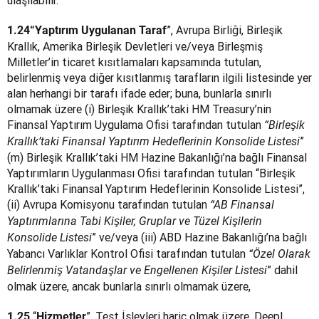
ulaşılabilir. 
”, Avrupa Birliği, Birleşik 
1.24
“Yaptırım Uygulanan Taraf
Krallık, Amerika Birleşik Devletleri ve/veya Birleşmiş 
Milletler’in ticaret kısıtlamaları kapsamında tutulan, 
belirlenmiş veya diğer kısıtlanmış tarafların ilgili listesinde yer 
alan herhangi bir tarafı ifade eder; buna, bunlarla sınırlı 
olmamak üzere (i) Birleşik Krallık’taki HM Treasury’nin 
Finansal Yaptırım Uygulama Ofisi tarafından tutulan 
“Birleşik 
” 
Krallık’taki Finansal Yaptırım Hedeflerinin Konsolide Listesi
(m) Birleşik Krallık’taki HM Hazine Bakanlığı’na bağlı Finansal 
Yaptırımların Uygulanması Ofisi tarafından tutulan “Birleşik 
Krallık’taki Finansal Yaptırım Hedeflerinin Konsolide Listesi”, 
(ii) Avrupa Komisyonu tarafından tutulan 
“AB Finansal 
Yaptırımlarına Tabi Kişiler, Gruplar ve Tüzel Kişilerin 
” ve/veya (iii) ABD Hazine Bakanlığı’na bağlı 
Konsolide Listesi
Yabancı Varlıklar Kontrol Ofisi tarafından tutulan 
“Özel Olarak 
” dahil 
Belirlenmiş Vatandaşlar ve Engellenen Kişiler Listesi
olmak üzere, ancak bunlarla sınırlı olmamak üzere,
“
”, Test İşlevleri hariç olmak üzere, DeepL 
1.25 
Hizmetler