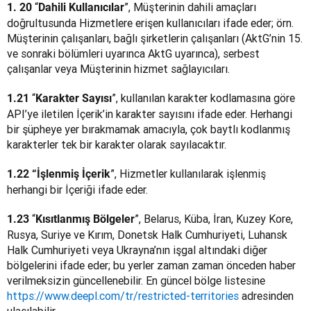
“
”, Müşterinin dahili amaçları 
1. 20 
Dahili Kullanıcılar
doğrultusunda Hizmetlere erişen kullanıcıları ifade eder; örn. 
Müşterinin çalışanları, bağlı şirketlerin çalışanları (AktG’nin 15. 
ve sonraki bölümleri uyarınca AktG uyarınca), serbest 
çalışanlar veya Müşterinin hizmet sağlayıcıları.
“
”, kullanılan karakter kodlamasına göre 
1.21 
Karakter Sayısı
API’ye iletilen İçerik’in karakter sayısını ifade eder. Herhangi 
bir şüpheye yer bırakmamak amacıyla, çok baytlı kodlanmış 
karakterler tek bir karakter olarak sayılacaktır.
”, Hizmetler kullanılarak işlenmiş 
1.22 “İşlenmiş İçerik
herhangi bir İçeriği ifade eder.
“
”, Belarus, Küba, İran, Kuzey Kore, 
1.23 
Kısıtlanmış Bölgeler
Rusya, Suriye ve Kırım, Donetsk Halk Cumhuriyeti, Luhansk 
Halk Cumhuriyeti veya Ukrayna’nın işgal altındaki diğer 
bölgelerini ifade eder; bu yerler zaman zaman önceden haber 
verilmeksizin güncellenebilir. En güncel bölge listesine 
https://www.deepl.com/tr/restricted-territories
 adresinden 