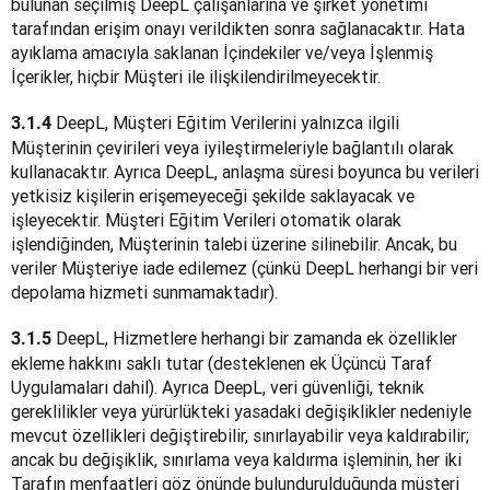
bulunan seçilmiş DeepL çalışanlarına ve şirket yönetimi 
tarafından erişim onayı verildikten sonra sağlanacaktır. Hata 
ayıklama amacıyla saklanan İçindekiler ve/veya İşlenmiş 
İçerikler, hiçbir Müşteri ile ilişkilendirilmeyecektir.
 DeepL, Müşteri Eğitim Verilerini yalnızca ilgili 
3.1.4
Müşterinin çevirileri veya iyileştirmeleriyle bağlantılı olarak 
kullanacaktır. Ayrıca DeepL, anlaşma süresi boyunca bu verileri 
yetkisiz kişilerin erişemeyeceği şekilde saklayacak ve 
işleyecektir. Müşteri Eğitim Verileri otomatik olarak 
işlendiğinden, Müşterinin talebi üzerine silinebilir. Ancak, bu 
veriler Müşteriye iade edilemez (çünkü DeepL herhangi bir veri 
depolama hizmeti sunmamaktadır).
 DeepL, Hizmetlere herhangi bir zamanda ek özellikler 
3.1.5
ekleme hakkını saklı tutar (desteklenen ek Üçüncü Taraf 
Uygulamaları dahil). Ayrıca DeepL, veri güvenliği, teknik 
gereklilikler veya yürürlükteki yasadaki değişiklikler nedeniyle 
mevcut özellikleri değiştirebilir, sınırlayabilir veya kaldırabilir; 
ancak bu değişiklik, sınırlama veya kaldırma işleminin, her iki 
Tarafın menfaatleri göz önünde bulundurulduğunda müşteri 