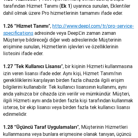
tarafından Hizmet Tanımı (
) uyarınca sunulan, Eklentiler 
Ek 1
dahil olmak üzere Pro hizmetlerinin tamamını ifade eder.
”, 
http://www.deepl.com/tr/pro-service-
1.26 “Hizmet Tanımı
specifications
 adresinde veya DeepL’in zaman zaman 
Müşteriye bildireceği diğer web adreslerinde Müşterinin 
erişimine sunulan, Hizmetlerin işlevleri ve özelliklerinin 
listesini ifade eder.
“
”, bir kişinin Hizmeti kullanmasına 
1.27 
Tek Kullanıcı Lisansı
izin veren lisansı ifade eder. Aynı kişi, Hizmet Tanımı’nın 
gerekliliklerini karşılayan birden fazla cihazda ilgili erişim 
bilgilerini kullanabilir. Tek kullanıcı lisansının kullanımı, aynı 
anda yalnızca bir cihazda izin verilir ve mümkündür. Müşteri, 
ilgili Hizmeti aynı anda birden fazla kişi tarafından kullanmak 
isterse, bir ekip lisansı veya birden fazla tek kullanıcı lisansı 
edinmelidir.
”, Müşterinin Hizmetleri 
1.28 “Üçüncü Taraf Uygulamaları
kullanmasına veya bunlara erişmesine olanak tanıyan, üçüncü 