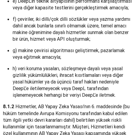
e) DeepL’in teknik altyapısının performans karşılaştırması
veya diğer kapasite testlerini gerçekleştirmek amacıyla;
f) çeviriler, iki dilli/çok dilli sözlükler veya yazma yardımı
dahil ancak bunlarla sınırlı olmamak üzere, temel amacı
makine öğrenimine dayalı hizmetler sunmak olan benzer
bir ürün, hizmet veya API oluşturmak;
g) makine çevirisi algoritması geliştirmek, pazarlamak
veya eğitmek amacıyla;
h) veri koruma yasaları, sözleşmeye dayalı veya yasal
gizlilik yükümlülükleri, ihracat kısıtlamaları veya diğer
yasal hükümler ya da üçüncü taraf hakları nedeniyle
DeepL’e iletilemeyecek veya DeepL tarafından
işlenemeyecek herhangi bir veriyi DeepL’e iletmek.
 Hizmetler, AB Yapay Zeka Yasası’nın 6. maddesinde (bu 
8.1.2
hüküm temelinde Avrupa Komisyonu tarafından kabul edilen 
tüm ilgili yetki devri kararları dahil) belirtilen yüksek riskli 
kullanımlar için tasarlanmamıştır. Müşteri, Hizmetleri kendi 
özel kullanımının AB Yapay Zeka Yasası kapsamında yüksek 