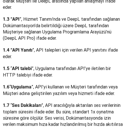
olarak Müşteri ile DeepL arasında yapılan anlaşmayı ifade 
eder.
”, Hizmet Tanımı’nda ve DeepL tarafından sağlanan 
1.3 “API
Dokümantasyon’da belirtildiği üzere DeepL tarafından 
Müşteriye sağlanan Uygulama Programlama Arayüzü’nü 
(DeepL API Pro) ifade eder.
”, API talepleri için verilen API yanıtını ifade 
1.4 “API Yanıtı
eder.
“
”, Uygulama tarafından API’ye iletilen bir 
1.5 
API talebi
HTTP talebiyi ifade eder.
“
”, API’yi kullanan ve Müşteri tarafından veya 
1.6
Uygulama
Müşteri adına geliştirilen yazılım veya hizmeti ifade eder.
“
”, API aracılığıyla aktarılan ses verilerinin 
1.7 
Ses Dakikaları
toplam süresini ifade eder. Bu süre, standart 1x oynatma 
süresine göre ölçülür. Ses verisi, Dokümantasyonda izin 
verilen maksimum hıza kadar hızlandırılmış bir hızda akıtılırsa 