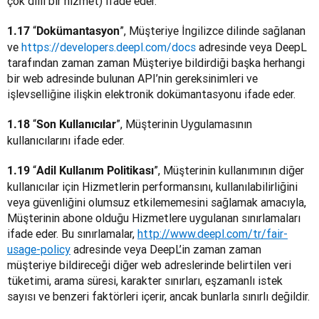
çok dilli bir hizmet) ifade eder.
“
”, Müşteriye İngilizce dilinde sağlanan 
1.17 
Dokümantasyon
ve 
https://developers.deepl.com/docs
 adresinde veya DeepL 
tarafından zaman zaman Müşteriye bildirdiği başka herhangi 
bir web adresinde bulunan API’nin gereksinimleri ve 
işlevselliğine ilişkin elektronik dokümantasyonu ifade eder.
“
”, Müşterinin Uygulamasının 
1.18 
Son Kullanıcılar
kullanıcılarını ifade eder.
“
”, Müşterinin kullanımının diğer 
1.19 
Adil Kullanım Politikası
kullanıcılar için Hizmetlerin performansını, kullanılabilirliğini 
veya güvenliğini olumsuz etkilememesini sağlamak amacıyla, 
Müşterinin abone olduğu Hizmetlere uygulanan sınırlamaları 
ifade eder. Bu sınırlamalar, 
http://www.deepl.com/tr/fair-
usage-policy
 adresinde veya DeepL’in zaman zaman 
müşteriye bildireceği diğer web adreslerinde belirtilen veri 
tüketimi, arama süresi, karakter sınırları, eşzamanlı istek 
sayısı ve benzeri faktörleri içerir, ancak bunlarla sınırlı değildir.