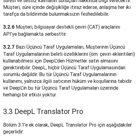
süresi ve sessiz kalmanın sonuçları hakkında bilgi verecektir. 
Müşteri, süre içinde değişikliğe itiraz ederse, anlaşma her iki 
tarafça da bildirimde bulunmaksızın feshedilebilir.
 Müşteri, bilgisayar destekli çeviri (CAT) araçlarını 
3.2.6
API'ye bağlamakta serbesttir.
 Bazı Üçüncü Taraf Uygulamaları, Müşterinin Üçüncü 
3.2.7
Taraf Uygulamalarının belirli özelliklerini (örn. çeviri eklentileri) 
kullanabilmesi için DeepL'den Hizmetler satın almasını 
gerektirebilir. DeepL, hiçbir Üçüncü Taraf Uygulamasından 
sorumlu değildir. Bu tür Üçüncü Taraf Uygulamalarının 
kullanımı, yalnızca ilgili satıcının hüküm ve koşullarına tabidir 
ve DeepL'in bu tür Üçüncü Taraf Uygulamaları üzerinde 
herhangi bir etkisi yoktur.
3.3 DeepL Translator Pro
Bölüm 3.1’e ek olarak, DeepL Translator Pro için aşağıdakiler 
geçerlidir: