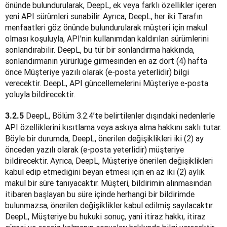
önünde bulundurularak, DeepL, ek veya farklı özellikler içeren 
yeni API sürümleri sunabilir. Ayrıca, DeepL, her iki Tarafın 
menfaatleri göz önünde bulundurularak müşteri için makul 
olması koşuluyla, API'nin kullanımdan kaldırılan sürümlerini 
sonlandırabilir. DeepL, bu tür bir sonlandırma hakkında, 
sonlandırmanın yürürlüğe girmesinden en az dört (4) hafta 
önce Müşteriye yazılı olarak (e-posta yeterlidir) bilgi 
verecektir. DeepL, API güncellemelerini Müşteriye e-posta 
yoluyla bildirecektir.
 DeepL, Bölüm 3.2.4’te belirtilenler dışındaki nedenlerle 
3.2.5
API özelliklerini kısıtlama veya askıya alma hakkını saklı tutar. 
Böyle bir durumda, DeepL, önerilen değişiklikleri iki (2) ay 
önceden yazılı olarak (e-posta yeterlidir) müşteriye 
bildirecektir. Ayrıca, DeepL, Müşteriye önerilen değişiklikleri 
kabul edip etmediğini beyan etmesi için en az iki (2) aylık 
makul bir süre tanıyacaktır. Müşteri, bildirimin alınmasından 
itibaren başlayan bu süre içinde herhangi bir bildirimde 
bulunmazsa, önerilen değişiklikler kabul edilmiş sayılacaktır. 
DeepL, Müşteriye bu hukuki sonuç, yani itiraz hakkı, itiraz 