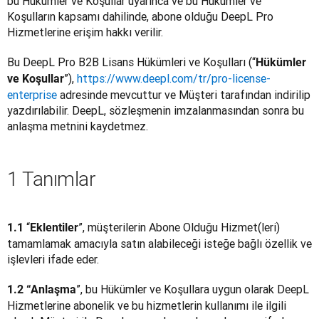
bu Hükümler ve Koşullar uyarınca ve bu Hükümler ve 
Koşulların kapsamı dahilinde, abone olduğu DeepL Pro 
Hizmetlerine erişim hakkı verilir.
Bu DeepL Pro B2B Lisans Hükümleri ve Koşulları (“
Hükümler 
”), 
https://www.deepl.com/tr/pro-license-
ve Koşullar
enterprise
 adresinde mevcuttur ve Müşteri tarafından indirilip 
yazdırılabilir. DeepL, sözleşmenin imzalanmasından sonra bu 
anlaşma metnini kaydetmez.
1 Tanımlar
“
”, müşterilerin Abone Olduğu Hizmet(leri) 
1.1 
Eklentiler
tamamlamak amacıyla satın alabileceği isteğe bağlı özellik ve 
işlevleri ifade eder.
”, bu Hükümler ve Koşullara uygun olarak DeepL 
1.2 “Anlaşma
Hizmetlerine abonelik ve bu hizmetlerin kullanımı ile ilgili 