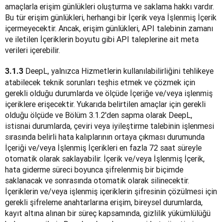
amaçlarla erişim günlükleri oluşturma ve saklama hakkı vardır. 
Bu tür erişim günlükleri, herhangi bir İçerik veya İşlenmiş İçerik 
içermeyecektir. Ancak, erişim günlükleri, API talebinin zamanı 
ve iletilen İçeriklerin boyutu gibi API taleplerine ait meta 
verileri içerebilir.
 DeepL, yalnızca Hizmetlerin kullanılabilirliğini tehlikeye 
3.1.3
atabilecek teknik sorunları teşhis etmek ve çözmek için 
gerekli olduğu durumlarda ve ölçüde İçeriğe ve/veya işlenmiş 
içeriklere erişecektir. Yukarıda belirtilen amaçlar için gerekli 
olduğu ölçüde ve Bölüm 3.1.2'den sapma olarak DeepL, 
istisnai durumlarda, çeviri veya iyileştirme talebinin işlenmesi 
sırasında belirli hata kalıplarının ortaya çıkması durumunda 
İçeriği ve/veya İşlenmiş İçerikleri en fazla 72 saat süreyle 
otomatik olarak saklayabilir. İçerik ve/veya İşlenmiş İçerik, 
hata giderme süreci boyunca şifrelenmiş bir biçimde 
saklanacak ve sonrasında otomatik olarak silinecektir. 
İçeriklerin ve/veya işlenmiş içeriklerin şifresinin çözülmesi için 
gerekli şifreleme anahtarlarına erişim, bireysel durumlarda, 
kayıt altına alınan bir süreç kapsamında, gizlilik yükümlülüğü 