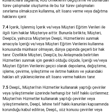
kullanıcılara sağlama, Kod Örneklerini değiştirme ve bunlardan 
türev çalışmalar oluşturma ile bu tür türev çalışmaları 
sınırlama olmaksızın kullanma, alt lisans verme veya dağıtma 
haklarını içerir.
 İçerik, İşlenmiş İçerik ve/veya Müşteri Eğitim Verileri ile 
7.4
ilgili tüm haklar Müşteriye aittir. Bununla birlikte, Müşteri, 
DeepL’e, yalnızca Müşteriye DeepL Hizmetlerini sunmak 
amacıyla İçeriği ve/veya Müşteri Eğitim Verilerini kullanma 
konusunda münhasır olmayan, dünya çapında geçerli bir hak 
tanır. Özellikle Müşteri, DeepL’e, bu Anlaşmada belirtilen 
Hizmetleri sunmak için gerekli olduğu ölçüde, İçeriği ve/veya 
Müşteri Eğitim Verilerini geçici olarak depolama, değiştirme, 
işleme, çevirme, iyileştirme ve iletme hakkını ve yukarıdaki 
hakları alt yüklenicilerine alt lisans verme hakkını tanır.
 DeepL, Müşteri’nin Hizmetler kullanarak yaptığı çeviriler 
7.5
veya iyileştirmeler üzerinde herhangi bir telif hakkı üstlenmez. 
Müşteri’nin Hizmetler kullanarak yaptığı çeviriler veya 
iyileştirmelerin, DeepL lehine telif hakkı kanunları kapsamında 
korunduğu kabul edilirse, DeepL, söz konusu çeviriler veya 