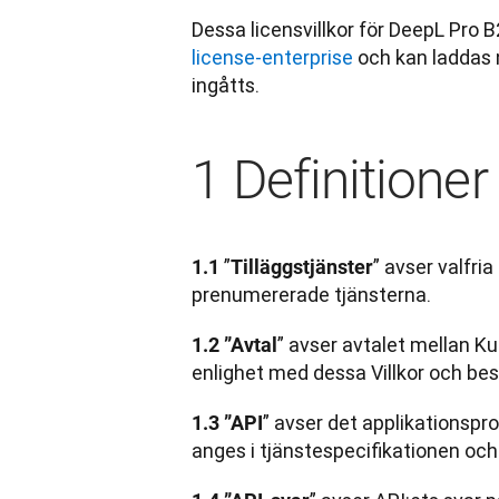
Dessa licensvillkor för DeepL Pro B
license-enterprise
 och kan laddas 
ingåtts.
1 Definitioner
”
” avser valfri
1.1 
Tilläggstjänster
prenumererade tjänsterna.
” avser avtalet mellan K
1.2 ”Avtal
enlighet med dessa Villkor och be
” avser det applikationsp
1.3 ”API
anges i tjänstespecifikationen oc