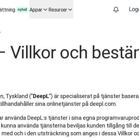
Log
ättning
Appar
Resurser
nyhet
iktiga användningsfall och integrationer
r
översättningsarbetsflöden från början till slut, för alla team s
. I samtal med Slator
 Villkor och bestä
ltid
oice API
, Tyskland (”
”) är specialiserat på tjänster baser
DeepL
illhandahåller sina onlinetjänster på deepl.com.
r använda DeepL:s tjänster i sina egna programvaruprodu
kunna använda tjänsterna beviljas kunden tillgång till d
med och i den utsträckning som anges i dessa Villkor 