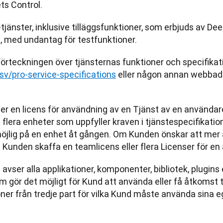
ts Control.
tjänster, inklusive tilläggsfunktioner, som erbjuds av Dee
), med undantag för testfunktioner.
förteckningen över tjänsternas funktioner och specifikatio
v/pro-service-specifications
 eller någon annan webbadr
ser en licens för användning av en Tjänst av en använd
flera enheter som uppfyller kraven i tjänstespecifikatio
möjlig på en enhet åt gången. Om Kunden önskar att mer
Kunden skaffa en teamlicens eller flera Licenser för en
” avser alla applikationer, komponenter, bibliotek, plugin
om gör det möjligt för Kund att använda eller få åtkomst t
oner från tredje part för vilka Kund måste använda sina 