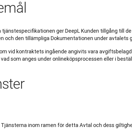
remål
h tjänstespecifikationen ger DeepL Kunden tillgång till d
n och den tillämpliga Dokumentationen under avtalets gi
som vid kontraktets ingående angivits vara avgiftsbelagd
vad som anges under onlineköpsprocessen eller i bestäl
nster
l Tjänsterna inom ramen för detta Avtal och dess giltighe