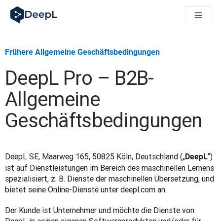
DeepL für KI‑Agenten
DeepL Translation Flow: Neue KI-gestützte Workflows für di
The ROI of AI-native translation
How we brought Swiss German to DeepL
Frühere Allgemeine Geschäftsbedingungen
Translation Flow entdecken: Lokalisierung mit durchgängig a
Was bedeutet Vertrauen in KI‑Sprachtechnologie? Ein Gespräc
DeepL Pro – B2B-
Aufbau der Übersetzungsqualitätsbewertung bei DeepL
Von hochwertiger Textübersetzung zur Echtzeit-Sprachplatt
Allgemeine
Building an instantly accessible voice demo with DeepL Voic
Geschäftsbedingungen
DeepL SE, Maarweg 165, 50825 Köln, Deutschland („
“) 
DeepL
ist auf Dienstleistungen im Bereich des maschinellen Lernens 
spezialisiert, z. B. Dienste der maschinellen Übersetzung, und 
bietet seine Online-Dienste unter deepl.com an.
Der Kunde ist Unternehmer und möchte die Dienste von 