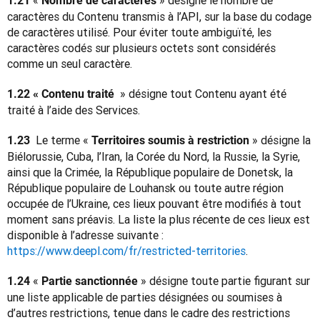
« 
 » désigne le nombre de 
1.21 
Nombre de caractères
caractères du Contenu transmis à l’API, sur la base du codage 
de caractères utilisé. Pour éviter toute ambiguïté, les 
caractères codés sur plusieurs octets sont considérés 
comme un seul caractère.
 » désigne tout Contenu ayant été 
1.22 « Contenu traité 
traité à l’aide des Services.
 Le terme « 
 » désigne la 
1.23 
Territoires soumis à restriction
Biélorussie, Cuba, l’Iran, la Corée du Nord, la Russie, la Syrie, 
ainsi que la Crimée, la République populaire de Donetsk, la 
République populaire de Louhansk ou toute autre région 
occupée de l’Ukraine, ces lieux pouvant être modifiés à tout 
moment sans préavis. La liste la plus récente de ces lieux est 
disponible à l’adresse suivante : 
https://www.deepl.com/fr/restricted-territories
. 
 « 
 » désigne toute partie figurant sur 
1.24
Partie sanctionnée
une liste applicable de parties désignées ou soumises à 
d’autres restrictions, tenue dans le cadre des restrictions 