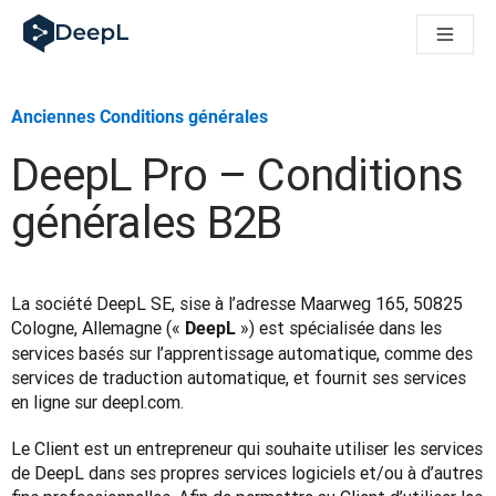
DeepL pour agents IA
Translation Flow de DeepL : des nouveaux processus optimisés
The ROI of AI-native translation
How we brought Swiss German to DeepL
Anciennes Conditions générales
Découvrez Translation Flow : la localisation qui automatise v
Décoder la notion de confiance dans l'IA linguistique pour les
DeepL Pro – Conditions
Évaluation qualité traduction chez DeepL
De la traduction de texte à la traduction vocale en temps réel
générales B2B
Building an instantly accessible voice demo with DeepL Voic
La société DeepL SE, sise à l’adresse Maarweg 165, 50825 
Cologne, Allemagne (« 
 ») est spécialisée dans les 
DeepL
services basés sur l’apprentissage automatique, comme des 
services de traduction automatique, et fournit ses services 
en ligne sur deepl.com.
Le Client est un entrepreneur qui souhaite utiliser les services 
de DeepL dans ses propres services logiciels et/ou à d’autres 