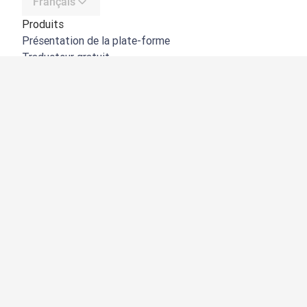
Français
Produits
Présentation de la plate-forme
Traducteur gratuit
API de DeepL
DeepL Write
DeepL Voice
DeepL Voice for Meetings
DeepL Voice for Conversations
Applications et intégrations
DeepL Pro
Pourquoi DeepL
Protection des données
Qualité
Customization Hub
Accessibilité
Fonctionnalités