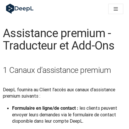
DeepL pour agents IA
Translation Flow de DeepL : des nouveaux processus optimisés
The ROI of AI-native translation
How we brought Swiss German to DeepL
Assistance premium -
Découvrez Translation Flow : la localisation qui automatise v
Décoder la notion de confiance dans l'IA linguistique pour les
Traducteur et Add-Ons
Évaluation qualité traduction chez DeepL
De la traduction de texte à la traduction vocale en temps réel
Building an instantly accessible voice demo with DeepL Voic
1 Canaux d’assistance premium
DeepL fournira au Client l’accès aux canaux d’assistance 
premium suivants :
les clients peuvent
Formulaire en ligne/de contact :
envoyer leurs demandes via le formulaire de contact
disponible dans leur compte DeepL.