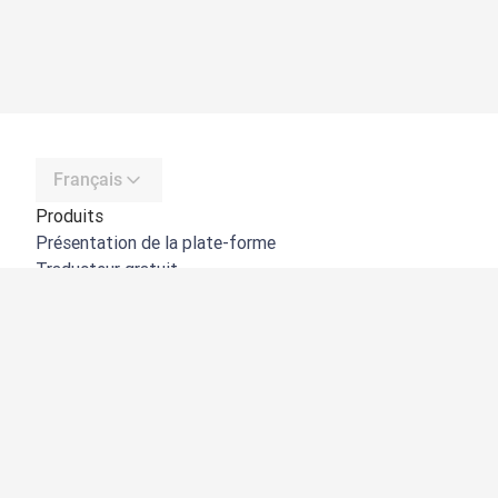
Français
Produits
Présentation de la plate-forme
Traducteur gratuit
API de DeepL
DeepL Write
DeepL Voice
DeepL Voice for Meetings
DeepL Voice for Conversations
Applications et intégrations
DeepL Pro
Pourquoi DeepL