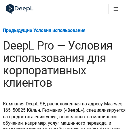
DeepL для ИИ-агентов
Translation Flow в DeepL: Новые рабочие процессы на 
The ROI of AI-native translation
How we brought Swiss German to DeepL
Предыдущие Условия использования
Познакомьтесь с Translation Flow: Решение для локали
Разобраться в вопросах доверия к языковому ИИ в сфе
DeepL Pro — Условия
Как мы разрабатываем систему оценки качества перево
От перевода текста до голосовой платформы реальног
использования для
Building an instantly accessible voice demo with DeepL Voic
корпоративных
клиентов
Компания DeepL SE, расположенная по адресу Maarweg 
165, 50825 Кёльн, Германия («
»), специализируется 
DeepL
на предоставлении услуг, основанных на машинном 
обучении, например, услуг машинного перевода, и 