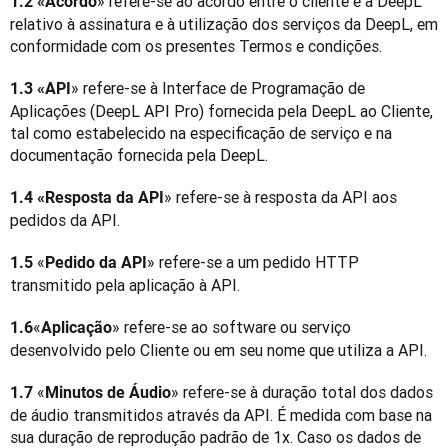
» refere-se ao acordo entre o cliente e a DeepL 
1.2 «Acordo
relativo à assinatura e à utilização dos serviços da DeepL, em 
conformidade com os presentes Termos e condições.
» refere-se à Interface de Programação de 
1.3 «API
Aplicações (DeepL API Pro) fornecida pela DeepL ao Cliente, 
tal como estabelecido na especificação de serviço e na 
documentação fornecida pela DeepL.
» refere-se à resposta da API aos 
1.4 «Resposta da API
pedidos da API.
«
» refere-se a um pedido HTTP 
1.5 
Pedido da API
transmitido pela aplicação à API.
«
» refere-se ao software ou serviço 
1.6
Aplicação
desenvolvido pelo Cliente ou em seu nome que utiliza a API.
«
» refere-se à duração total dos dados 
1.7 
Minutos de Áudio
de áudio transmitidos através da API. É medida com base na 
sua duração de reprodução padrão de 1x. Caso os dados de 