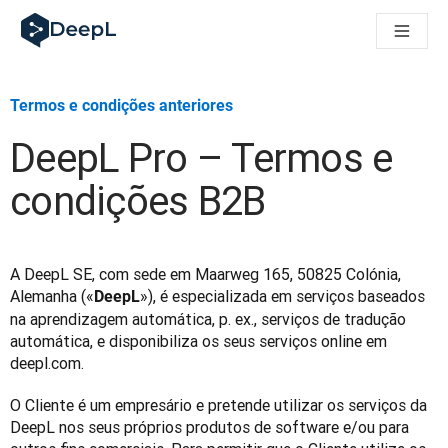
DeepL para agentes de IA
Translation Flow do DeepL: Novos fluxos de trabalho baseados
The ROI of AI-native translation
How we brought Swiss German to DeepL
Termos e condições anteriores
Descubra o Translation Flow: Localização que automatiza os 
Desvendando a confiança na IA linguística empresarial. Em co
DeepL Pro – Termos e
Desenvolvimento da Avaliação da Qualidade de Tradução no
De tradução de texto a plataforma de voz em tempo real
condições B2B
Building an instantly accessible voice demo with DeepL Voic
A DeepL SE, com sede em Maarweg 165, 50825 Colónia, 
Alemanha («
»), é especializada em serviços baseados 
DeepL
na aprendizagem automática, p. ex., serviços de tradução 
automática, e disponibiliza os seus serviços online em 
deepl.com.
O Cliente é um empresário e pretende utilizar os serviços da 
DeepL nos seus próprios produtos de software e/ou para 