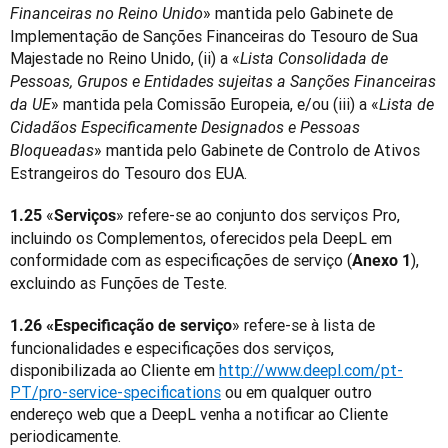
» mantida pelo Gabinete de 
Financeiras no Reino Unido
Implementação de Sanções Financeiras do Tesouro de Sua 
Majestade no Reino Unido, (ii) a «
Lista Consolidada de 
Pessoas, Grupos e Entidades sujeitas a Sanções Financeiras 
» mantida pela Comissão Europeia, e/ou (iii) a «
da UE
Lista de 
Cidadãos Especificamente Designados e Pessoas 
» mantida pelo Gabinete de Controlo de Ativos 
Bloqueadas
Estrangeiros do Tesouro dos EUA.
«
» refere-se ao conjunto dos serviços Pro, 
1.25 
Serviços
incluindo os Complementos, oferecidos pela DeepL em 
conformidade com as especificações de serviço (
), 
Anexo 1
excluindo as Funções de Teste.
» refere-se à lista de 
1.26 «Especificação de serviço
funcionalidades e especificações dos serviços, 
disponibilizada ao Cliente em 
http://www.deepl.com/pt-
PT/pro-service-specifications
 ou em qualquer outro 
endereço web que a DeepL venha a notificar ao Cliente 
periodicamente.