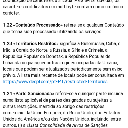
codificação de caracteres utilizada. Para evitar dúvidas, os 
caracteres codificados em multibyte contam como um único 
carácter.
» refere-se a qualquer Conteúdo 
1.22 «Conteúdo Processado
que tenha sido processado utilizando os serviços.
«
» significa a Bielorrússia, Cuba, o 
1.23 
Territórios Restritos
Irão, a Coreia do Norte, a Rússia, a Síria e a Crimeia, a 
República Popular de Donetsk, a República Popular de 
Luhansk ou quaisquer outras regiões ocupadas da Ucrânia, 
locais que podem ser atualizados periodicamente sem aviso 
prévio. A lista mais recente de locais pode ser consultada em 
https://www.deepl.com/pt-PT/restricted-territories
. 
 «
» refere-se a qualquer parte incluída 
1.24
Parte Sancionada
numa lista aplicável de partes designadas ou sujeitas a 
outras restrições, mantida ao abrigo das restrições 
comerciais da União Europeia, do Reino Unido, dos Estados 
Unidos da América e/ou das Nações Unidas, incluindo, entre 
outros, (i) a «
Lista Consolidada de Alvos de Sanções 