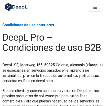
DeepL para agentes de IA
Translation Flow de DeepL: nuevos flujos de trabajo basados e
The ROI of AI-native translation
How we brought Swiss German to DeepL
Condiciones de uso anteriores
Descubre Translation Flow: automatiza de principio a fin todo
La fiabilidad de la IA lingüística para empresas: un análisis co
DeepL Pro –
Desarrollando evaluación de calidad de traducción en DeepL
De la traducción de texto a una plataforma de voz en tiempo 
Condiciones de uso B2B
Building an instantly accessible voice demo with DeepL Voic
DeepL SE, Maarweg 165, 50825 Colonia, Alemania («
») 
DeepL
se especializa en servicios basados en el aprendizaje 
automático, p. ej. en la traducción automática, y ofrece sus 
servicios en línea en deepl.com.
Eres un cliente y quieres usar los servicios de DeepL en tus 
propios productos de software y/o para otros fines 
comerciales. Para que puedas hacer uso de los servicios, se 