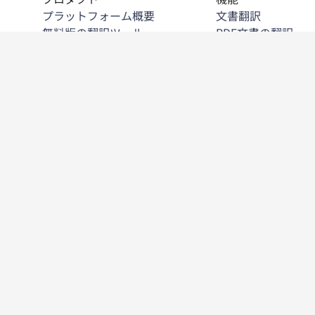
プラットフォーム概要
文書翻訳
無料版の翻訳ツール
PDF文書の翻訳
DeepL API
Word文書の翻訳
DeepL Write
PPT文書の翻訳
DeepL Voice
Excelファイルの翻
DeepL Voice for Meetings
画像内テキストの
DeepL Voice for Conversations
翻訳用語集
アプリと連携機能
SSO
DeepL Pro
代案の提示
DeepLが選ばれる理由
すべての機能を見
データセキュリティ
高い品質
カスタマイズハブ
アクセシビリティ