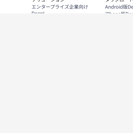
エンタープライズ企業向け
Android版D
DeepL
iPhone版De
法務
Windows版D
小売・Eコマース
DeepLのCh
製造
訳
Microsoft 
公共機関
翻訳
Microsoft 
金融
Microsoft 
製薬・ライフサイエンス
Google Wor
ヘルスケア
Mac版DeepL
独立ソフトウェアベンダー・IT
る
DeepLのFi
DeepLのEd
iPad版Deep
DeepLを統