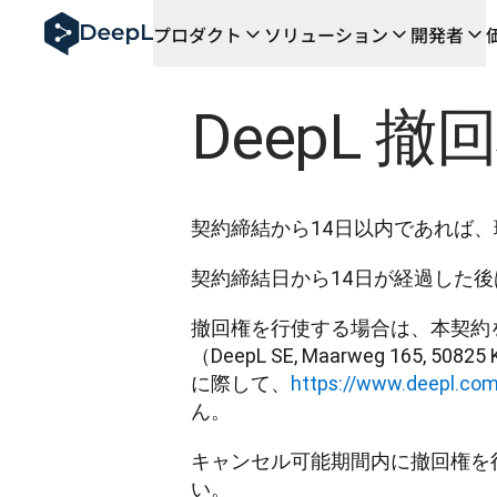
AIエージェント向けDeepL
プロダクト
ソリューション
開発者
DeepL Translation Flow：主要なユースケース
The ROI of AI-native translation
How we brought Swiss German to DeepL
DeepL 撤
Translation Flowのご紹介：あらゆるチーム
エンタープライズ向け言語AIの信頼性を読み解く――Slat
DeepLにおける翻訳品質評価の構築方法
高品質なテキスト翻訳からリアルタイム音声翻訳までを支え
Building an instantly accessible voice demo with Deep
契約締結から14日以内であれば
契約締結日から14日が経過した
撤回権を行使する場合は、本契約
（DeepL SE, Maarweg 165,
に際して、
https://www.deepl.com
ん。
キャンセル可能期間内に撤回権を
い。