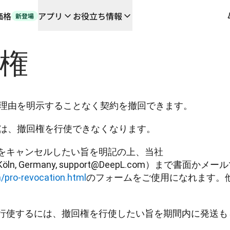
価格
アプリ
お役立ち情報
新登場
や連携機能に対応する、AIを活用した新しいワークフロー
回権
の翻訳ワークフローをエンドツーエンドで自動化するローカライゼーシ
orとの対談
るDeepLの言語AI
L Voice API
、理由を明示することなく契約を撤回できます。
後は、撤回権を行使できなくなります。
をキャンセルしたい旨を明記の上、当社
 50825 Köln, Germany, support@DeepL.com
/pro-revocation.html
のフォームをご使用になれます。
行使するには、撤回権を行使したい旨を期間内に発送も