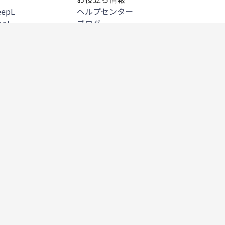
eepL
ヘルプセンター
epL
ブログ
eepL
API技術資料
rome拡張機能
コミュニティ
Outlook版DeepL
お客様事例
Word版DeepL
イベント＆ウェビナー
PowerPoint版DeepL
トラストセンター
kspace版DeepL
DeepLアカデミー
レポート＆ガイド
refox拡張機能
2026年の言語AIレポート
ge拡張機能
DeepL春のイベント情報
L
個人情報保護方針
合
利用規約
登録の解除
ステータス
DeepL AI Labs
DeepLについて
会社概要