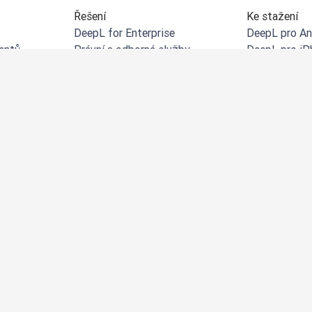
Řešení
Ke stažení
DeepL for Enterprise
DeepL pro An
entů
Právní a odborné služby
DeepL pro iP
 dokumentů
Maloobchod a e-commerce
DeepL pro W
entů
Výroba
Rozšíření De
 souborů
Veřejná správa
DeepL pro Mi
ázku
Finanční služby
DeepL v Micr
Farmaceutické a přírodní vědy
DeepL pro Mi
Zdravotní péče
DeepL pro G
ISV a technologie
DeepL pro M
chny naše
Rozšíření De
Rozšíření De
DeepL pro iP
Rozšíření De