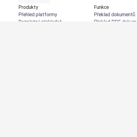
Produkty
Funkce
Přehled platformy
Překlad dokumentů
Bezplatný překladač
Překlad PDF dokum
DeepL API
Překlad wordových
DeepL Write
Překlad PPT dokum
DeepL Voice
Překlad excelových
DeepL Voice for Meetings
Překlad textu z obr
DeepL Voice for Conversations
Překladové glosáře
Aplikace a integrace
SSO
DeepL Pro
Alternativy
Proč DeepL?
Podívejte se na vše
funkce
Zabezpečení dat
Kvalita
Customization Hub
Zpřístupnění