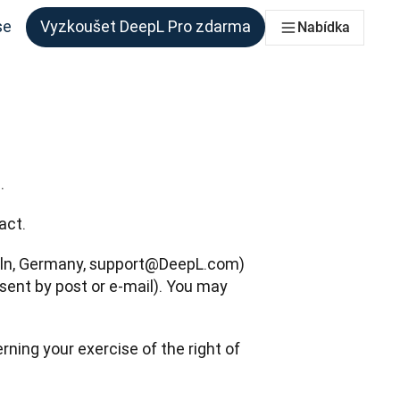
se
Vyzkoušet DeepL Pro zdarma
Nabídka
 každý tým, který to potřebuje
.
act.
öln, Germany, support@DeepL.com) 
sent by post or e-mail). You may 
ning your exercise of the right of 