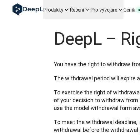
DeepL pro agenty s AI
Produkty
Řešení
Pro vývojáře
Ceník
n
Translation Flow pro překlad v DeepL: Nové pracovní postu
The ROI of AI-native translation
How we brought Swiss German to DeepL
DeepL – Ri
Seznamte se s Translation Flow: Lokalizace, která automat
Rozluštění důvěry v jazykovou AI pro podniky. Rozhovor se
Jak vyvíjíme systém posouzení kvality překladu pro DeepL
Od kvalitního překladu po platformu pro hlasový překlad
Building an instantly accessible voice demo with DeepL V
You have the right to withdraw fro
The withdrawal period will expire 
To exercise the right of withdraw
of your decision to withdraw from t
use the model withdrawal form avail
To meet the withdrawal deadline, it
withdrawal before the withdrawal 