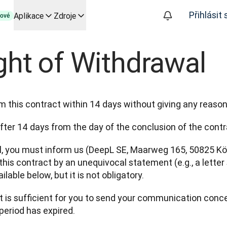
Přihlásit 
Aplikace
Zdroje
ové
py založené na AI pro klíčové případy použití a integrace
ght of Withdrawal
izuje překladatelské pracovní postupy od začátku do konce, pro
 společností Slator
oice API
m this contract within 14 days without giving any reason
after 14 days from the day of the conclusion of the contr
al, you must inform us (DeepL SE, Maarweg 165, 50825 K
his contract by an unequivocal statement (e.g., a letter 
able below, but it is not obligatory.
 is sufficient for you to send your communication concer
period has expired.