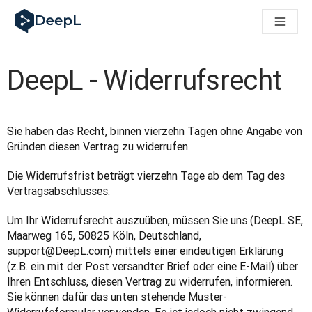
DeepL für KI‑Agenten
DeepL Translation Flow: Neue KI-gestützte Workflows für di
The ROI of AI-native translation
How we brought Swiss German to DeepL
DeepL - Widerrufsrecht
Translation Flow entdecken: Lokalisierung mit durchgängig a
Was bedeutet Vertrauen in KI‑Sprachtechnologie? Ein Gespräc
Aufbau der Übersetzungsqualitätsbewertung bei DeepL
Von hochwertiger Textübersetzung zur Echtzeit-Sprachplatt
Sie haben das Recht, binnen vierzehn Tagen ohne Angabe von 
Building an instantly accessible voice demo with DeepL Voic
Gründen diesen Vertrag zu widerrufen.
Die Widerrufsfrist beträgt vierzehn Tage ab dem Tag des 
Vertragsabschlusses.
Um Ihr Widerrufsrecht auszuüben, müssen Sie uns (DeepL SE, 
Maarweg 165, 50825 Köln, Deutschland, 
support@DeepL.com) mittels einer eindeutigen Erklärung 
(z.B. ein mit der Post versandter Brief oder eine E-Mail) über 
Ihren Entschluss, diesen Vertrag zu widerrufen, informieren. 
Sie können dafür das unten stehende Muster-