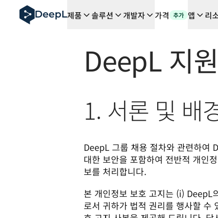
AI 에이전트용 DeepL
제품
솔루션
개발자
가격
앱
리
추가
DeepL Translation Flow: 주요 사용 사례 및 통합 기능
The ROI of AI-native translation
How we brought Swiss German to DeepL
DeepL 지
Translation Flow를 만나보세요: 번역 워크플로우를 처
기업용 언어 AI에 대한 신뢰 해독. Slator와의 대담
DeepL의 번역 품질 평가 시스템을 구축하는 방법
고품질 텍스트 번역에서 실시간 음성 플랫폼까지
1. 서론 및 배
Building an instantly accessible voice demo with Deep
DeepL 그룹 채용 절차와 관련하여 
대한 보안을 포함하여 전반적 개인정
보를 처리합니다. 
본 개인정보 보호 고지는 (i) DeepL
로서 귀하가 법적 권리를 행사할 수 
호 고지 사본을 제공해 드립니다. 당