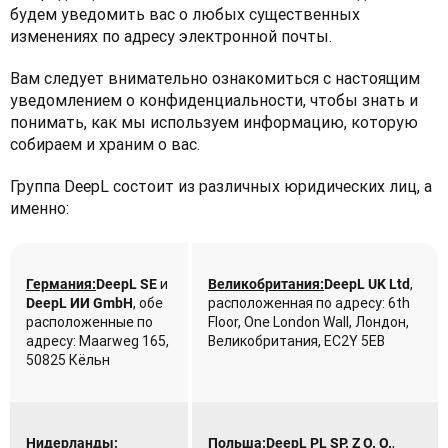
будем уведомить вас о любых существенных 
изменениях по адресу электронной почты. 
Вам следует внимательно ознакомиться с настоящим 
уведомлением о конфиденциальности, чтобы знать и 
понимать, как мы используем информацию, которую 
собираем и храним о вас.
Группа DeepL состоит из различных юридических лиц, а 
именно:
 и 
, 
Германия:
DeepL SE
Великобритания:
DeepL UK Ltd
, обе 
расположенная по адресу: 6th 
DeepL ИИ GmbH
расположенные по 
Floor, One London Wall, Лондон, 
адресу: Maarweg 165, 
Великобритания, EC2Y 5EB
50825 Кёльн
, 
Нидерланды:
Польша:
DeepL PL SP. Z O. O.