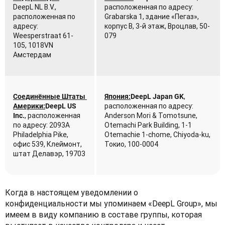
DeepL NL B.V., 
расположенная по адресу: 
расположенная по 
Grabarska 1, здание «Пегаз», 
адресу: 
корпус B, 3-й этаж, Вроцлав, 50-
Weesperstraat 61-
079
105, 1018VN 
Амстердам
, 
Соединённые Штаты 
Япония:
DeepL Japan GK
расположенная по адресу: 
Америки:
DeepL US 
, расположенная 
Anderson Mori & Tomotsune, 
Inc.
по адресу: 2093A 
Otemachi Park Building, 1-1 
Philadelphia Pike, 

Otemachie 1-chome, Chiyoda-ku, 
офис 539, Клеймонт, 
Токио, 100-0004
штат Делавэр, 19703
Когда в настоящем уведомлении о 
конфиденциальности мы упоминаем «DeepL Group», мы 
имеем в виду компанию в составе группы, которая 