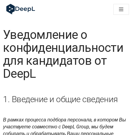
DeepL для ИИ-агентов
Translation Flow в DeepL: Новые рабочие процессы на 
The ROI of AI-native translation
How we brought Swiss German to DeepL
Уведомление о
Познакомьтесь с Translation Flow: Решение для локали
Разобраться в вопросах доверия к языковому ИИ в сфе
конфиденциальности
Как мы разрабатываем систему оценки качества перево
От перевода текста до голосовой платформы реальног
для кандидатов от
Building an instantly accessible voice demo with DeepL Voic
DeepL
1. Введение и общие сведения
В рамках процесса подбора персонала, в котором Вы 
участвуете совместно с DeepL Group, мы будем 
собирать и обрабатывать Ваши персональные 