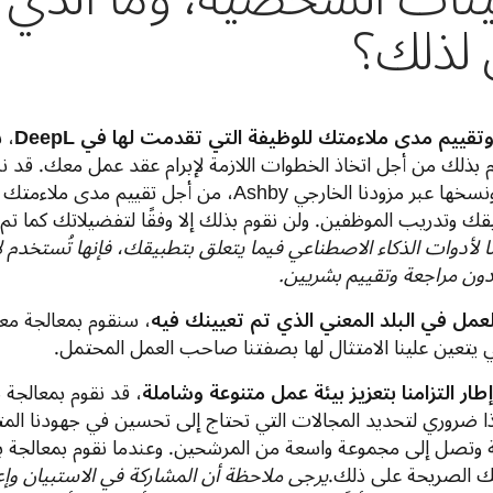
 لذلك؟
وتقييم مدى ملاءمتك للوظيفة التي تقدمت لها في DeepL
، 
بذلك من أجل اتخاذ الخطوات اللازمة لإبرام عقد عمل معك. قد نس
لتسجيل المقابلة الخاصة بك ونسخها عبر مزودنا الخارجي 
يقك وتدريب الموظفين. ولن نقوم بذلك إلا وفقًا لتفضيلاتك كما تم
ا لأدوات الذكاء الاصطناعي فيما يتعلق بتطبيقك، فإنها تُستخدم
ون مراجعة وتقييم بشريين.
مل في البلد المعني الذي تم تعيينك فيه
، سنقوم بمعالجة م
 التي يتعين علينا الامتثال لها بصفتنا صاحب العمل المحتمل.
ر التزامنا بتعزيز بيئة عمل متنوعة وشاملة
، قد نقوم بمعالجة 
ذا ضروري لتحديد المجالات التي تحتاج إلى تحسين في جهودنا المت
 وتصل إلى مجموعة واسعة من المرشحين. وعندما نقوم بمعالجة بيا
تك الصريحة على ذلك.
يرجى ملاحظة أن المشاركة في الاستبيان وإعط