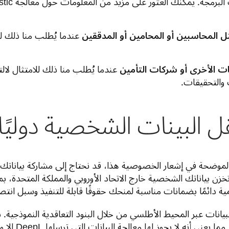
مجة. يمكنك العثور على مزيد من المعلومات حول معالجة Geektastic
 المحاسبين أو المحامين أو المدققين
عندما يُطلب منا ذلك للام
ات الأخرى أو شركات التأمين
عندما يُطلب منا ذلك للامتثال لالتز
والتحقيقات.
دائمًا بضمانات مناسبة لمنحك حقوقًا قابلة للتنفيذ وسبل انتصا
ها معالجة البيانات التي ترسلها DeepL إلا وفقًا لتعليماتنا وليس لأغراضها الخاصة.