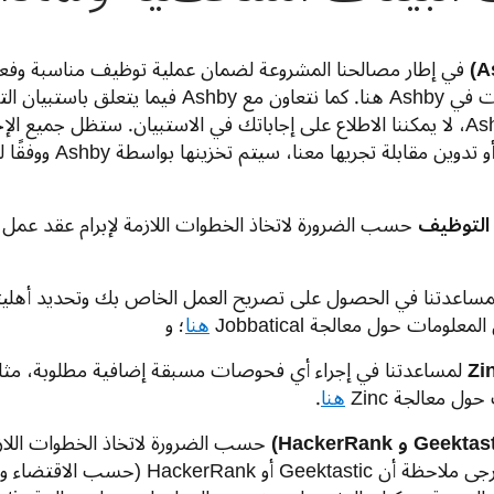
في إطار مصالحنا المشروعة لضمان عملية توظيف مناسبة وفعال
As هنا.
كما نتعاون مع Ashby فيما يتعلق
أنه نظرًا للتنفيذ التقني مع Ashby، لا يمكننا الاطلاع على إجاباتك في الاستبيان.
عندما نقوم بتسجيل أو
التوظيف
حسب الضرورة لاتخاذ الخطوات اللازمة لإبرام عقد عمل معك
مساعدتنا في الحصول على تصريح العمل الخاص بك وتحديد أهلي
علومات حول معالجة Jobbatical
هنا
؛ و
Zi
ل معالجة Zinc
هنا
.
حسب الضرورة لاتخاذ الخطوات اللا
ملاءمتك لوظائف المطورين. يرجى ملاحظة أن 