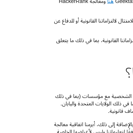
هنا
ومعالجة HackerRank
تثال لالتزاماتنا القانونية أو للدفاع عن
اماتنا القانونية، بما في ذلك ما يتعلق
عند مشاركة بياناتك الشخصية للأسباب الموضحة في إشعار الخصوصية هذا، قد نحتاج إلى مشاركة بياناتك الشخصية مع مؤسسات (بما في ذلك 
شركات مجموعة DeepL) مقرها أو التي تخزن بياناتك الشخصية خارج الاتحاد الأوروبي والمملكة المتحدة، بما في ذلك الولايات المتحدة واليابان. 
ف قانونية. 
يقوم جميع مزودي الخدمة بتأمين حركة البيانات عبر المحيط الأطلسي من خلال البنود التعاقدية النموذجية. بالإضافة إلى ذلك، أبرمنا اتفاقية معالجة 