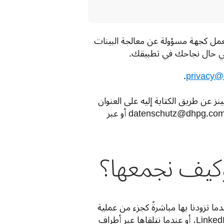
عندما نشير إلى مجموعة DeepL في إشعار الخصوصية هذا، فإننا نشير إلى الشركة التابعة للمجموعة التي تعمل كجهة مسؤولة عن معالجة البينات 
privacy@
. يمكنك الاتصال بالدكتور لينز عن طريق الكتابة إليه على العنوان 
التالي: dhpg خدمات الحاسب، Bunsenstr. 10a, 51647 Gummersbach، أو عبر البريد الإلكتروني على datenschutz@dhpg.com أو عبر 
قد نقوم، على النحو المبين أدناه، بجمع ومعالجة البينات الشخصية التالية الخاصة بك في الحالات التالية: عندما تزودنا بها مباشرةً كجزء من عملية 
التوظيف، أو عندما نحصل عليها بشكل استباقي عبر قنوات التواصل الاجتماعي المهنية الخاصة بك مثل LinkedIn، أو عندما نتلقاها عبر أطراف 