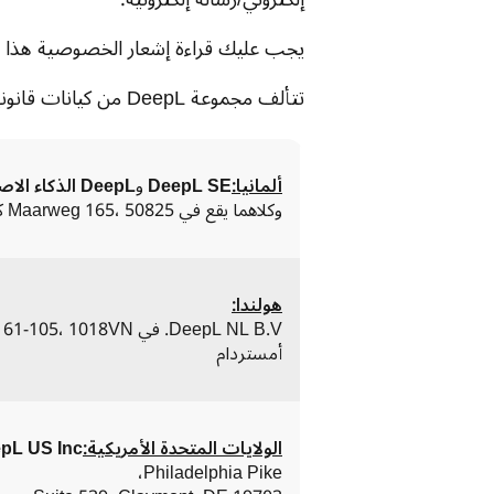
يجب عليك قراءة إشعار الخصوصية هذا ب
تتألف مجموعة DeepL من كيانات قانونية مختلفة، وهي:
ألمانيا:
DeepL SE
 و
DeepL الذكاء الاصطناعي GmbH
وكلاهما يقع في Maarweg 165، 50825 كولونيا
هولندا:
أمستردام
الولايات المتحدة الأمريكية:
pL US Inc.