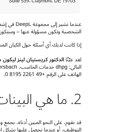
Suite 539، Claymont، DE 19703
الشخصية وتكون مسؤولة عنها – وستكون هذه هي الكيان التابع لمجموعة
إذا كانت لديك أي أسئلة حول الكيان الم
لقد عيّنّا 
الدكتور كريستيان لينز ليكون 
الهاتف على الرقم +49 2261 8195 0.
2. ما هي البينات الشخصية التي نجمعها وكيف نجمعها؟