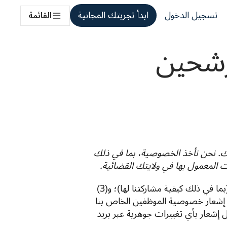
تسجيل الدخول
ابدأ تجربتك المجانية
القائمة
في إطار عملية التوظيف التي تدخل فيها مع مجموعة DeepL، سنقوم بجمع ومعالجة البينات الشخصية لك. نحن نأخذ الخصوصية، بما في ذلك 
ت المعمول بها في ولايتك القضائية. 
يُعلمك إشعار الخصوصية هذا بكيفية (1) جمعنا لبياناتك الشخصية؛ (2) معالجتنا لها خلال عملية التوظيف (بما في ذلك كيفية مشاركتنا لها)؛ و(3) 
كيفية ممارستك لحقوقك القانونية بصفتك صاحب البيانات. في حالة قبول تطبيقك، سنزودك بنسخة من إشعار خصوصية الموظفين الخاص بنا 
إلى جانب عقدك. يحق لنا تعديل إشعار الخصوصية هذا من وقت لآخر، حسبما نراه ضروريًا، وسنقوم بإرسال إشعار بأي تغييرات جوهرية عبر بريد 