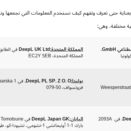
عناية حتى تعرف وتفهم كيف نستخدم المعلومات التي نجمعها ون
، 
المملكة المتحدة:
DeepL UK Ltd
المملكة المتحدة، EC2Y 5EB
بولندا:
DeepL PL SP. Z O. O.
DeepL NL B.V. في Weesperstraat 61-105، 1018VN 
فروتسواف، 50-079
Dee
 في 2093A 
اليابان:
DeepL Japan GK
بارك 1-1 أوتيماتشي 1-تشومي، تشيودا-كو، طوكيو، 100-0004