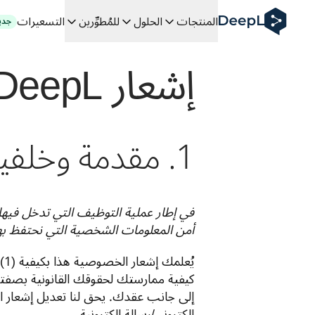
DeepL لوكلاء الذكاء الاصطناعي
المنتجات
الحلول
للمُطوِّرين
التسعيرات
جدي
Translation Flow في DeepL: عمليات سير عمل جديدة مدعومة بالذكاء الاصطناعي لحالات الاستخدام والتكاملات الرئيسية
The ROI of AI-native translation
إشعار DeepL بشأن خصوصية المرشحين
How we brought Swiss German to DeepL
اكتشف «Translation Flow»: حل ترجمة/توطين يعمل على أتمتة سير عمل الترجمة من البداية إلى النهاية، لكل فريق يحتاج إليه
فك رموز الثقة في الحلول اللغوية القائمة على الذكاء الاصطناعي للمؤس
كيف نعمل على تطوير نظام تقييم الجودة للترجمة في DeepL
من ترجمة النصوص عالية الجودة إلى منصة صوتية تعمل في الوقت
1. مقدمة وخلفية
 an instantly accessible voice demo with DeepL Voice API
أمن المعلومات الشخصية التي نحتفظ بها ع
إلكتروني/رسالة إلكترونية. 