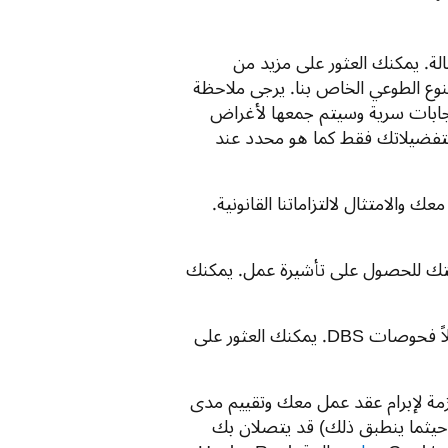
ة. يمكنك العثور على مزيد من
 باستبيان التنوع الطوعي الخاص بنا. يرجى ملاحظة
 ستظل جميع الإجابات سرية وسيتم جمعها لأغراض
 تدوين مقابلة تجريها معنا، سيتم تخزينها بواسطة Ashby ووفقًا لتفضيلاتك فقط كما هو محدد عند
 والامتثال لالتزاماتنا القانونية.
تك للحصول على تأشيرة عمل. يمكنك
لمساعدتنا في إجراء أي فحوصات مسبقة إضافية مطلوبة، مثلاً فحوصات DBS. يمكنك العثور على
زمة لإبرام عقد عمل معك وتقييم مدى
Geektastic أو HackerRank (حسب الاقتضاء وحيثما ينطبق ذلك) قد يتصلان بك