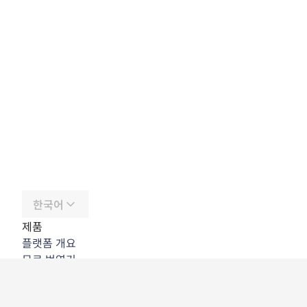
한국어
제품
플랫폼 개요
무료 번역기
DeepL API
DeepL Write