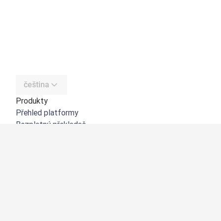
čeština
Produkty
Přehled platformy
Bezplatný překladač
DeepL API
DeepL Write
DeepL Voice
DeepL Voice for Meetings
DeepL Voice for Conversations
Aplikace a integrace
DeepL Pro
Proč DeepL?