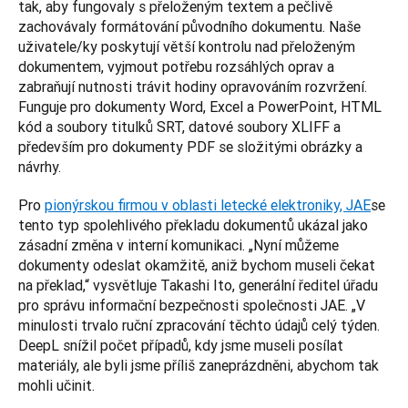
tak, aby fungovaly s přeloženým textem a pečlivě 
zachovávaly formátování původního dokumentu. Naše 
uživatele/ky poskytují větší kontrolu nad přeloženým 
dokumentem, vyjmout potřebu rozsáhlých oprav a 
zabraňují nutnosti trávit hodiny opravováním rozvržení. 
Funguje pro dokumenty Word, Excel a PowerPoint, HTML 
kód a soubory titulků SRT, datové soubory XLIFF a 
především pro dokumenty PDF se složitými obrázky a 
návrhy. 
Pro 
pionýrskou firmou v oblasti letecké elektroniky, JAE
se 
tento typ spolehlivého překladu dokumentů ukázal jako 
zásadní změna v interní komunikaci. „Nyní můžeme 
dokumenty odeslat okamžitě, aniž bychom museli čekat 
na překlad,“ vysvětluje Takashi Ito, generální ředitel úřadu 
pro správu informační bezpečnosti společnosti JAE. „V 
minulosti trvalo ruční zpracování těchto údajů celý týden. 
DeepL snížil počet případů, kdy jsme museli posílat 
materiály, ale byli jsme příliš zaneprázdněni, abychom tak 
mohli učinit.