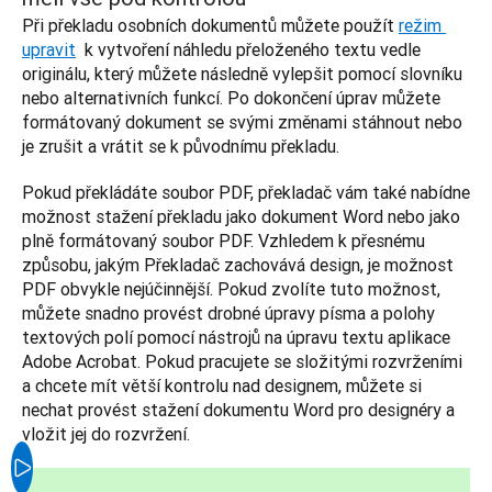
Při překladu osobních dokumentů můžete použít 
režim 
upravit
  k vytvoření náhledu přeloženého textu vedle 
originálu, který můžete následně vylepšit pomocí slovníku 
nebo alternativních funkcí. Po dokončení úprav můžete 
formátovaný dokument se svými změnami stáhnout nebo 
je zrušit a vrátit se k původnímu překladu.
Pokud překládáte soubor PDF, překladač vám také nabídne 
možnost stažení překladu jako dokument Word nebo jako 
plně formátovaný soubor PDF. Vzhledem k přesnému 
způsobu, jakým Překladač zachovává design, je možnost 
PDF obvykle nejúčinnější. Pokud zvolíte tuto možnost, 
můžete snadno provést drobné úpravy písma a polohy 
textových polí pomocí nástrojů na úpravu textu aplikace 
Adobe Acrobat. Pokud pracujete se složitými rozvrženími 
a chcete mít větší kontrolu nad designem, můžete si 
nechat provést stažení dokumentu Word pro designéry a 
vložit jej do rozvržení.