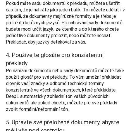
Pokud máte sadu dokumentů k překladu, můžete ušetřit 
čas tím, že je nahráte jako jeden balík. To můžete udělat i v 
případě, že dokumenty mají různé formáty a je třeba je 
přeložit do různých jazyků. Při nahrávání sady dokumentů 
budete moci určit jazyk, ze kterého a do kterého chcete 
jednotlivé dokumenty přeložit, nebo můžete nechat 
Překladač, aby jazyky detekoval za vás.
4. Používejte glosáře pro konzistentní
překlady
Po nahrání dokumentu nebo sady dokumentů můžete také 
použít glosář pro své překlady. To vám umožní překládat 
slovník vaší značky a odborné technické termíny 
konzistentně ve všech dokumentech, které překládáte. 
DeepL automaticky zohlední tón vašich původních 
dokumentů, ale pokud chcete, můžete pro své překlady 
zvolit formální/neformální tón.
5. Upravte své přeložené dokumenty, abyste
měli vše pod kontrolou