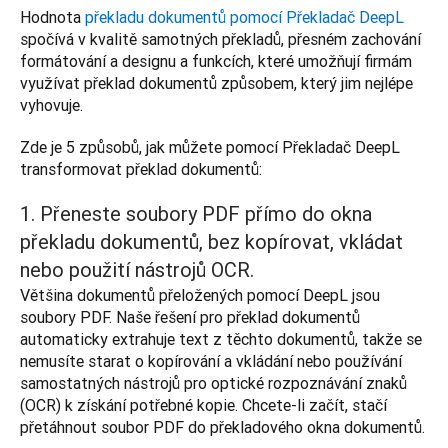
Hodnota 
překladu dokumentů pomocí Překladač DeepL
spočívá v kvalitě samotných překladů, přesném zachování 
formátování a designu a funkcích, které umožňují firmám 
využívat překlad dokumentů způsobem, který jim nejlépe 
vyhovuje. 
Zde je 5 způsobů, jak můžete pomocí Překladač DeepL 
transformovat překlad dokumentů:
1. Přeneste soubory PDF přímo do okna
překladu dokumentů, bez kopírovat, vkládat
nebo použití nástrojů OCR.
Většina dokumentů přeložených pomocí DeepL jsou 
soubory PDF. Naše řešení pro překlad dokumentů 
automaticky extrahuje text z těchto dokumentů, takže se 
nemusíte starat o kopírování a vkládání nebo používání 
samostatných nástrojů pro optické rozpoznávání znaků 
(OCR) k získání potřebné kopie. Chcete-li začít, stačí 
přetáhnout soubor PDF do překladového okna dokumentů.