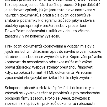
text je pouze jednou částí celého procesu. Stejně důležité 
je zachovat způsob, jakým jsou tato slova nastavena v 
návrzích dokumentů. Pořadí a číslování odstavců ve 
smlouvě, poznámky k diagramu, způsob, jakým slova a 
obrázky spolupracují v brožuře nebo v prezentaci 
PowerPoint, načasování titulků ve videu: to vše má 
zásadní vliv na konečný výsledek.
Překládání dokumentů kopírováním a vkládáním slov a 
jejich následným vkládáním zpět do návrhů je velmi časově 
náročné a s sebou nese zvýšené riziko. Kopírování právního 
kopírovat do nesprávného odstavce může mít vážné 
právní důsledky. Webové stránky přestanou fungovat, 
když se pokazí formát HTML dokumentů. Při ručním 
zpracování více jazyků se riziko těchto chyb zvyšuje.
Schopnost přesně a efektivně překládat dokumenty a 
zároveň se vyvarovat těchto problémů je pro mezinárodní 
obchodní firmy zásadní. Proto se DeepL zavázalo k 
inovacím a zlepšování překladů dokumentů i přesnosti 