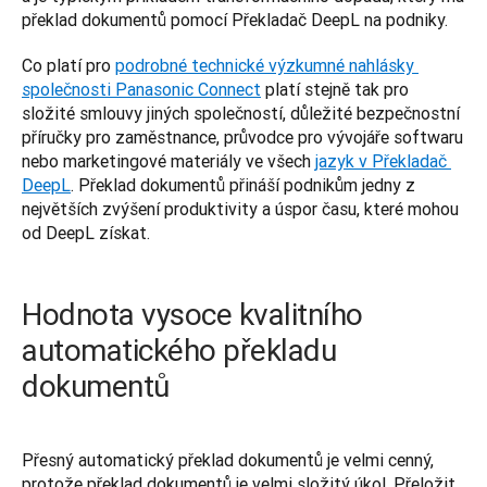
překlad dokumentů pomocí Překladač DeepL na podniky. 
Co platí pro 
podrobné technické výzkumné nahlásky 
společnosti Panasonic Connect
 platí stejně tak pro 
složité smlouvy jiných společností, důležité bezpečnostní 
příručky pro zaměstnance, průvodce pro vývojáře softwaru 
nebo marketingové materiály ve všech 
jazyk v Překladač 
DeepL
. Překlad dokumentů přináší podnikům jedny z 
největších zvýšení produktivity a úspor času, které mohou 
od DeepL získat.
Hodnota vysoce kvalitního
automatického překladu
dokumentů
Přesný automatický překlad dokumentů je velmi cenný, 
protože překlad dokumentů je velmi složitý úkol. Přeložit 