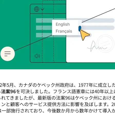
022年5月、カナダのケベック州政府は、1977年に成立
る
法案96
を可決しました。フランス語憲章には40年以上
られてきましたが、最新版の法案96はケベック州におけ
ョンと顧客へのサービス提供方法に影響を及ぼします。20
6は一部施行されており、今後数か月から数年かけて導入