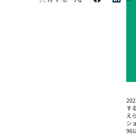
2
す
え
シ
9