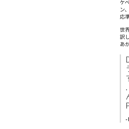
ケ
ン
応
世
訳
あ
-