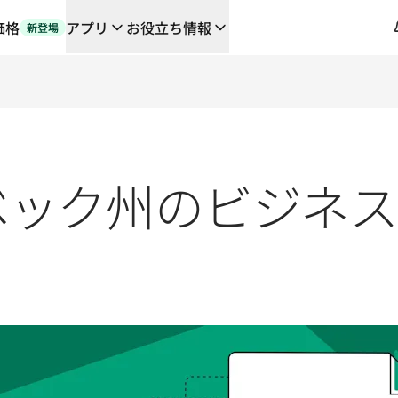
価格
アプリ
お役立ち情報
新登場
や連携機能に対応する、AIを活用した新しいワークフロー
の翻訳ワークフローをエンドツーエンドで自動化するローカライゼーシ
orとの対談
るDeepLの言語AI
ベック州のビジネ
L Voice API