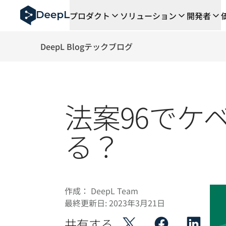
AIエージェント向けDeepL
プロダクト
ソリューション
開発者
DeepL Translation Flow：主要なユースケース
The ROI of AI-native translation
How we brought Swiss German to DeepL
DeepL Blog
テックブログ
Translation Flowのご紹介：あらゆるチーム
エンタープライズ向け言語AIの信頼性を読み解く――Slat
DeepLにおける翻訳品質評価の構築方法
高品質なテキスト翻訳からリアルタイム音声翻訳までを支え
法案96でケ
Building an instantly accessible voice demo with Deep
る？
作成：
DeepL Team
最終更新日:
2023年3月21日
共有する