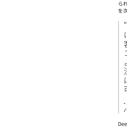
られ
を
-
D