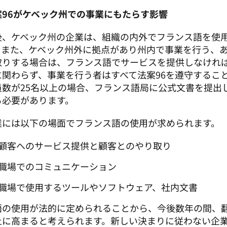
案96がケベック州での事業にもたらす影響
後、ケベック州の企業は、組織の内外でフランス語を使
。また、ケベック州外に拠点があり州内で事業を行う、
取りする場合は、フランス語でサービスを提供しなけれ
に関わらず、事業を行う者はすべて法案96を遵守するこ
員数が25名以上の場合、フランス語局に公式文書を提出
る必要があります。
業には以下の場面でフランス語の使用が求められます。 
顧客へのサービス提供と顧客とのやり取り
職場でのコミュニケーション
職場で使用するツールやソフトウェア、社内文書
語の使用が法的に定められることから、今後数年の間、
上に高まると考えられます。新しい決まりに従わない企