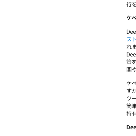
行
ケベ
D
ス
れ
D
策
関
ケ
す
ツ
簡
特
De