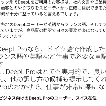
ベック州でDeepLをご利用のお客様は、社内文書や従業
、顧客とのやり取りをスピーディかつ正確に翻訳できる
準備が十分に整っていると言えるでしょう。 
界各地のDeepLユーザーが英語からフランス語、そして
していますが、高品質の翻訳で日々の業務が楽になって
がっています。 
DeepL Proなら、ドイツ語で作成
ランス語や英語など仕事で必要な言
す

. . . DeepL Proはとても実用的で
ん、他の訳し方の候補も提示してくれます
Proのおかげで、仕事が非常に楽に
ビジネス向けのDeepL Proのユーザー、スイス在住