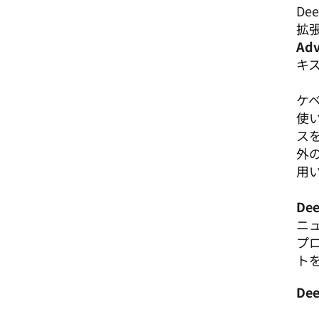
D
拡
Ad
キ
ケ
使
ス
外
用い
Dee
ニ
プ
ト
De