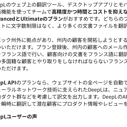
eepLのウェブ上の翻訳ツール、デスクトップアプリとモ
張機能を使ってチームで
高精度かつ時間とコストを抑え
vancedとUltimateのプラン
がおすすめです。どちらの
ストに文字数制限はなく、より多くの文書ファイルを翻訳で
ベック州外に拠点があり、州内の顧客を開拓しようとす
いいただけます。プラン登録後、州内の顧客へのメール
をフランス語で行い、顧客向けの文書をフランス語に翻
の多国籍な顧客とやり取りをしなければならないフラン
ただけます。

pL API
のプランなら、ウェブサイトの全ページを自動
ューラルネットワーク技術に支えられたDeepLは、ニュ
ロダクト群などを考慮して訳文を出力します。DeepLのA
を瞬時に翻訳して潜在顧客にプロダクト情報やレビュー
epLユーザーの声