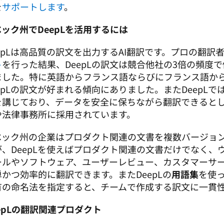
を
サポートします
。
ック州でDeepLを活用するには
eepLは高品質の訳文を出力するAI翻訳です。プロの翻訳
ト
を行った結果、DeepLの訳文は競合他社の3倍の頻度
ました。特に英語からフランス語ならびにフランス語か
eepLの訳文が好まれる傾向にありました。またDeepL
を講じており、データを安全に保ちながら翻訳できると
や法律事務所に採用されています。 
ベック州の企業はプロダクト関連の文書を複数バージョ
が、DeepLを使えばプロダクト関連の文書だけでなく、
ールやソフトウェア、ユーザーレビュー、カスタマーサ
単かつ効率的に翻訳できます。またDeepLの
用語集
を使
有の命名法を指定すると、チームで作成する訳文に一貫
epLの翻訳関連プロダクト