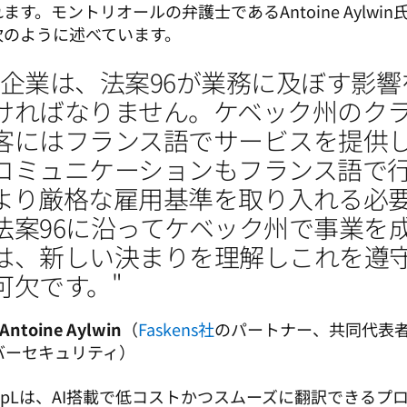
ます。モントリオールの弁護士であるAntoine Aylw
次のように述べています。
"企業は、法案96が業務に及ぼす影
ければなりません。ケベック州のク
客にはフランス語でサービスを提供
コミュニケーションもフランス語で
より厳格な雇用基準を取り入れる必
法案96に沿ってケベック州で事業を
は、新しい決まりを理解しこれを遵
可欠です。"
 Antoine Aylwin
（
Faskens社
のパートナー、共同代表
バーセキュリティ） 
eepLは、AI搭載で低コストかつスムーズに翻訳できるプ