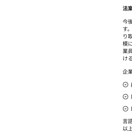
法
今
す
り
模
業
け
企
言
以