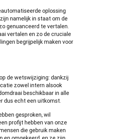
eautomatiseerde oplossing 
ijn namelijk in staat om de 
zo genuanceerd te vertalen. 
i vertalen en zo de cruciale 
ngen begrijpelijk maken voor 
p de wetswijziging: dankzij 
tie zowel intern alsook 
omdraai beschikbaar in alle 
er dus echt een uitkomst. 
ebben gesproken, wil 
en profijt hebben van onze 
 mensen die gebruik maken 
n en omgekeerd, en ze zijn 