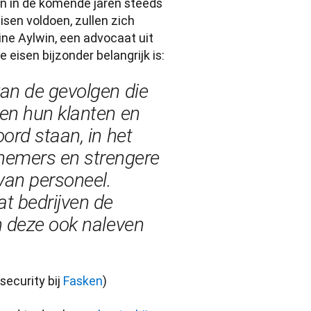
en in de komende jaren steeds 
sen voldoen, zullen zich 
e Aylwin, een advocaat uit 
eisen bijzonder belangrijk is:
an de gevolgen die 
en hun klanten en 
ord staan, in het 
emers en strengere 
an personeel. 
t bedrijven de 
n deze ook naleven 
security bij 
Fasken
) 