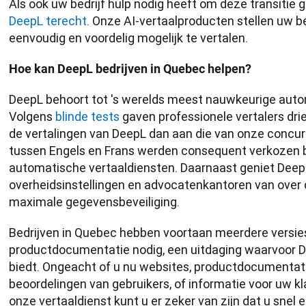
Als ook uw bedrijf hulp nodig heeft om deze transitie g
DeepL terecht
. Onze AI-vertaalproducten stellen uw bed
eenvoudig en voordelig mogelijk te vertalen.
Hoe kan DeepL bedrijven in Quebec helpen?
DeepL behoort tot 's werelds meest nauwkeurige autom
Volgens 
blinde tests
 gaven professionele vertalers dri
de vertalingen van DeepL dan aan die van onze concurr
tussen Engels en Frans werden consequent verkozen b
automatische vertaaldiensten. Daarnaast geniet Deep
overheidsinstellingen en advocatenkantoren van over d
maximale gegevensbeveiliging. 
Bedrijven in Quebec hebben voortaan meerdere versies
productdocumentatie nodig, een uitdaging waarvoor De
biedt. Ongeacht of u nu websites, productdocumentatie,
beoordelingen van gebruikers, of informatie voor uw kl
onze vertaaldienst kunt u er zeker van zijn dat u snel 