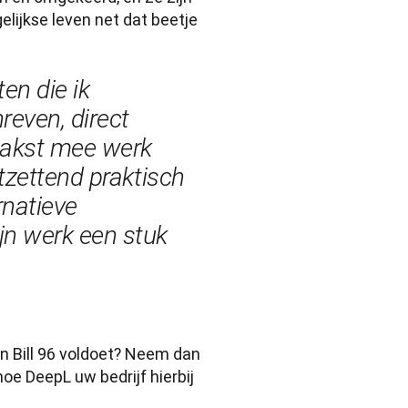
lijkse leven net dat beetje 
n die ik 
reven, direct 
aakst mee werk 
zettend praktisch 
natieve 
n werk een stuk 
n Bill 96 voldoet? Neem dan 
e DeepL uw bedrijf hierbij 