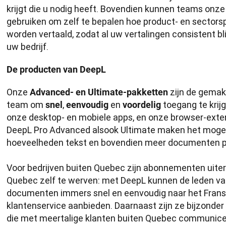
krijgt die u nodig heeft. Bovendien kunnen teams onze
gebruiken om zelf te bepalen hoe product- en sectorsp
worden vertaald, zodat al uw vertalingen consistent bl
uw bedrijf.
De producten van DeepL
Onze 
 zijn de gemak
Advanced- en Ultimate-pakketten
team om 
, 
 en 
 toegang te krij
snel
eenvoudig
voordelig
onze desktop- en mobiele apps, en onze browser-exten
DeepL Pro Advanced alsook Ultimate maken het mogel
hoeveelheden tekst en bovendien meer documenten per
Voor bedrijven buiten Quebec zijn abonnementen uiter
Quebec zelf te werven: met DeepL kunnen de leden va
documenten immers snel en eenvoudig naar het Frans v
klantenservice aanbieden. Daarnaast zijn ze bijzonder 
die met meertalige klanten buiten Quebec communicer