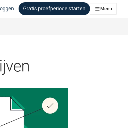
loggen
Gratis proefperiode starten
Menu
er behoefte aan heeft
ijven