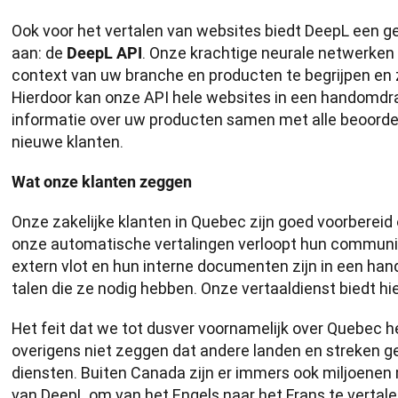
Ook voor het vertalen van websites biedt DeepL een g
aan: de 
. Onze krachtige neurale netwerken z
DeepL API
context van uw branche en producten te begrijpen en 
Hierdoor kan onze API hele websites in een handomdraa
informatie over uw producten samen met alle beoordeli
nieuwe klanten.
Wat onze klanten zeggen
Onze zakelijke klanten in Quebec zijn goed voorbereid o
onze automatische vertalingen verloopt hun communica
extern vlot en hun interne documenten zijn in een hand
talen die ze nodig hebben. Onze vertaaldienst biedt hi
Het feit dat we tot dusver voornamelijk over Quebec h
overigens niet zeggen dat andere landen en streken ge
diensten. Buiten Canada zijn er immers ook miljoenen
van DeepL om van het Engels naar het Frans te vertale