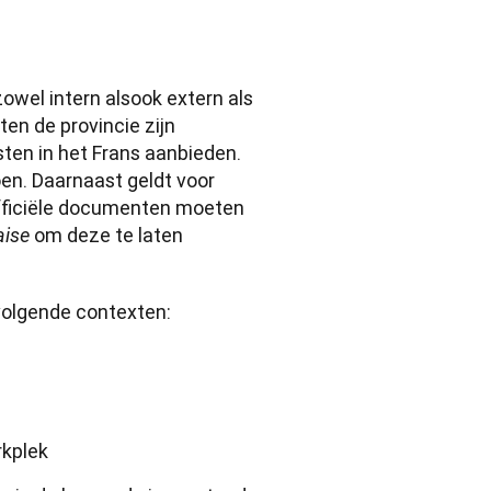
owel intern alsook extern als 
en de provincie zijn 
ten in het Frans aanbieden. 
oen. Daarnaast geldt voor 
fficiële documenten moeten 
 om deze te laten 
aise
volgende contexten: 
rkplek