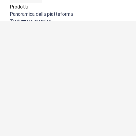
Prodotti
Panoramica della piattaforma
Traduttore gratuito
API di DeepL
DeepL Write
DeepL Voice
DeepL Voice for Meetings
DeepL Voice for Conversations
App e integrazioni
DeepL Pro
Perché DeepL
Sicurezza dei dati
Qualità
NOVITÀ:
Customization Hub
Accessibilità
Funzioni
Traduzione di documenti