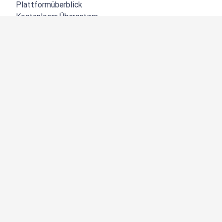
Plattformüberblick
Kostenloser Übersetzer
DeepL API
DeepL Write
DeepL Voice
DeepL Voice for Meetings
DeepL Voice for Conversations
Apps und Integrationen
DeepL Pro
Warum DeepL?
Datensicherheit
Produktqualität
Customization Hub
Barrierefreiheit
Funktionen
Dokumentübersetzung
PDF-Dateien übersetzen