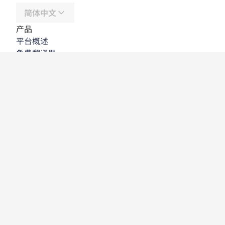
简体中文
产品
平台概述
免费翻译器
DeepL API
DeepL Write
DeepL Voice
DeepL Voice for Meetings
DeepL Voice for Conversations
应用程序与集成
DeepL Pro
为何选择 DeepL
数据安全
质量
Customization Hub
辅助功能