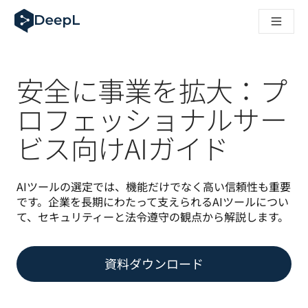
AIエージェント向けDeepL
DeepL Translation Flow：主要なユースケースや
The ROI of AI-native translation
How we brought Swiss German to DeepL
Translation Flowのご紹介：あらゆるチームの翻
安全に事業を拡大：プ
エンタープライズ向け言語AIの信頼性を読み解く――Slato
DeepLにおける翻訳品質評価の構築方法
ロフェッショナルサー
高品質なテキスト翻訳からリアルタイム音声翻訳までを支えるD
ビス向けAIガイド
Building an instantly accessible voice demo with DeepL V
AIツールの選定では、機能だけでなく高い信頼性も重要
です。企業を長期にわたって支えられるAIツールについ
て、セキュリティーと法令遵守の観点から解説します。
資料ダウンロード