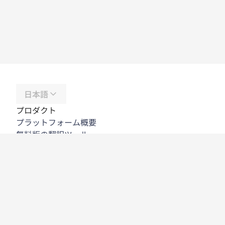
日本語
プロダクト
プラットフォーム概要
無料版の翻訳ツール
DeepL API
DeepL Write
DeepL Voice
DeepL Voice for Meetings
DeepL Voice for Conversations
アプリと連携機能
DeepL Pro