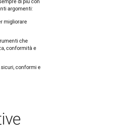
sempre di più con 
enti argomenti:
r migliorare
trumenti che
zza, conformità e
 sicuri, conformi e
tive