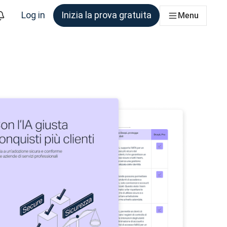
Log in
Inizia la prova gratuita
Menu
am che ne ha bisogno