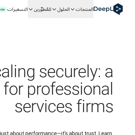
DeepL لوكلاء الذكاء الاصطناعي
المنتجات
الحلول
للمُطوِّرين
التسعيرات
جدي
Translation Flow في DeepL: عمليات سير عمل جديدة مدعومة بالذكاء الاصطناعي لحالات الاستخدام والتكاملات الرئيسية
The ROI of AI-native translation
How we brought Swiss German to DeepL
اكتشف «Translation Flow»: حل ترجمة/توطين يعمل على أتمتة سير عمل الترجمة من البداية إلى النهاية، لكل فريق يحتاج إليه
فك رموز الثقة في الحلول اللغوية القائمة على الذكاء الاصطناعي للمؤس
كيف نعمل على تطوير نظام تقييم الجودة للترجمة في DeepL
من ترجمة النصوص عالية الجودة إلى منصة صوتية تعمل في الوقت
 an instantly accessible voice demo with DeepL Voice API
aling securely: a
 for professional
services firms
 just about performance—it’s about trust. Learn 