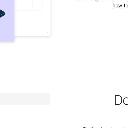
how to 
Do