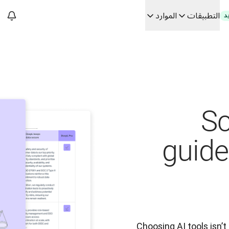
التطبيقات
الموارد
د
سات. في حوار مع Slator
 الفعلي
Building
Sc
guide
Choosing AI tools isn’t