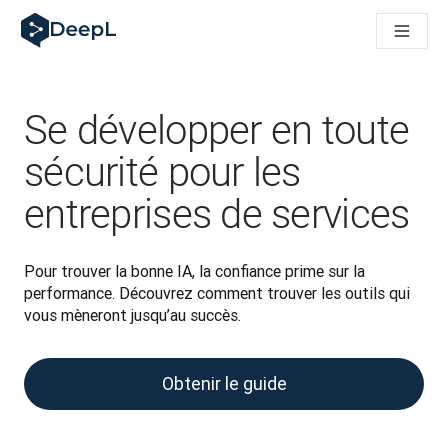
DeepL pour agents IA
Translation Flow de DeepL : des nouveaux processus optimisés
The ROI of AI-native translation
How we brought Swiss German to DeepL
Découvrez Translation Flow : la localisation qui automatise v
Se développer en toute
Décoder la notion de confiance dans l'IA linguistique pour les
Évaluation qualité traduction chez DeepL
sécurité pour les
De la traduction de texte à la traduction vocale en temps réel
entreprises de services
Building an instantly accessible voice demo with DeepL Voic
Pour trouver la bonne IA, la confiance prime sur la 
performance. Découvrez comment trouver les outils qui 
vous mèneront jusqu’au succès.
Obtenir le guide