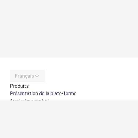
Français
Produits
Présentation de la plate-forme
Traducteur gratuit
API de DeepL
DeepL Write
DeepL Voice
DeepL Voice for Meetings
DeepL Voice for Conversations