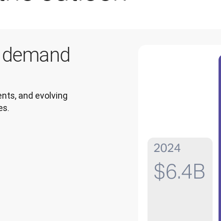
g demand
ts, and evolving 
es.