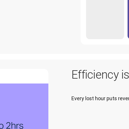
Efficiency i
Every lost hour puts re