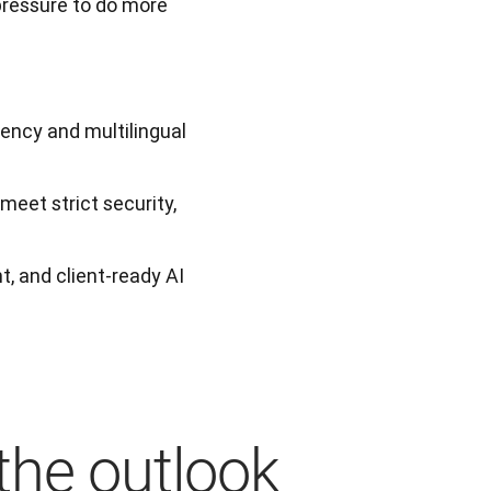
pressure to do more 
iency and multilingual
eet strict security,
t, and client-ready AI
the outlook