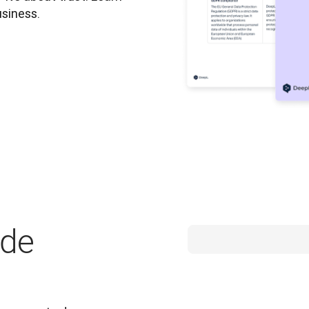
usiness.
ide