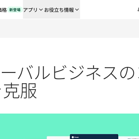
価格
アプリ
お役立ち情報
新登場
や連携機能に対応する、AIを活用した新しいワークフロー
の翻訳ワークフローをエンドツーエンドで自動化するローカライゼーシ
orとの対談
るDeepLの言語AI
ローバルビジネス
L Voice API
を克服