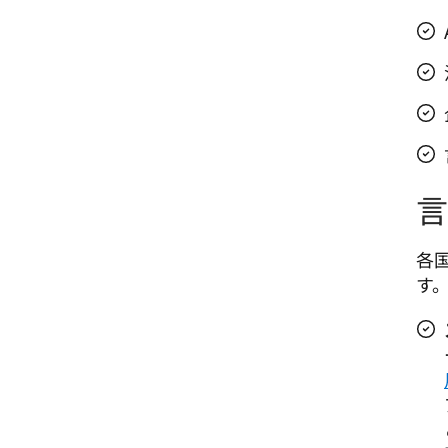
言
各
す