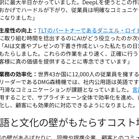
訳に最大半日かかっていました。DeepLを使うとこの
おかげでハードルが下がり、従業員は明確なコミュニケ
になりました」
生産性の向上：
TLTのパートナーであるダニエル・ロイ
に取り組む時間を捻出するのにAIがどう役立ったのか次
「AIは文書やプレゼンの下書き作成といった私たちの
もたらしました。これらの作業をより速く、正確に行う
客様に真の価値を提供することに専念できています」
業務の効率化：
世界43か国に12,000人の従業員を擁
リーダーであるDMG森精機では、社内公用語は英語で
円滑なコミュニケーションが課題となっていました。
言
用することで、サプライチェーン全体で効率化を進め、
化し、顧客にも効果的に対応できるようになりました
語と文化の壁がもたらすコスト
葉の壁があるばかりに、同僚や提携企業、顧客とのコミ