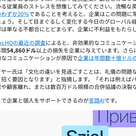
いる従業員のストレスを想像してみてください。流暢な
わずか20％
であることを考えると、企業はこの問題に
しょう。そして目まぐるしく変化する今日のグローバル
解は単なる不都合にとどまらず、企業に不利益をもたらし
ios HQの最近の調査
によると、非効果的なコミュニケー
年間
54,860ドル
以上の損失を企業に与えています。さら
的なコミュニケーションが原因で
企業は年間数十億ドル
イヤー氏は「文化の違いを見過ごすことは、礼儀の問題
を招く要因となります」と指摘します。「それは例えば
棄や顧客離れ、または数百万ドル規模の合併協議の決裂
こで企業と個人をサポートできるのが
言語AI
です。