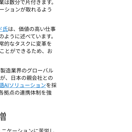
作業は数分で片付きます。
ーションが取れるよう
ド氏
は、価値の高い仕事
のように述べています。
日常的なタスクに変革を
ことができるため、お
する製造業界のグローバル
すが、日本の親会社との
語AIソリューション
を採
各拠点の連携体制を強
。
増
ュニケーションに苦労し