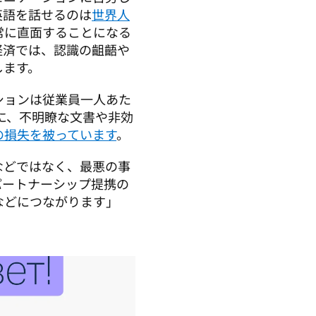
英語を話せるのは
世界人
常に直面することになる
経済では、認識の齟齬や
ます。 
ションは従業員一人あた
に、不明瞭な文書や非効
の損失を被っています
。
などではなく、最悪の事
パートナーシップ提携の
などにつながります」