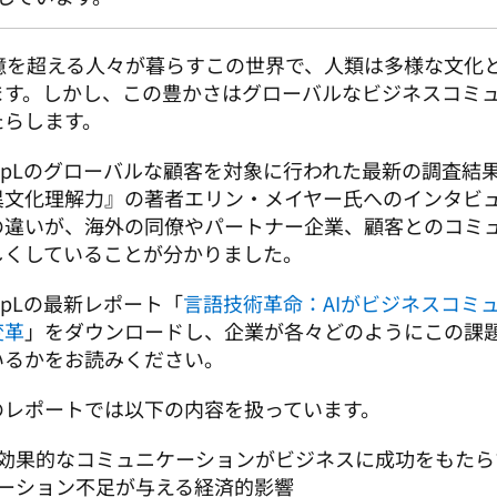
0億を超える人々が暮らすこの世界で、人類は多様な文化
ます。しかし、この豊かさはグローバルなビジネスコミ
らします。 
eepLのグローバルな顧客を対象に行われた最新の調査結
異文化理解力
』の著者エリン・メイヤー氏へのインタビ
の違いが、海外の同僚やパートナー企業、顧客とのコミ
しくしていることが分かりました。
epLの最新レポート「
言語技術革命：AIがビジネスコミ
変革
」をダウンロードし、企業が各々どのようにこの課
いるかをお読みください。
のレポートでは以下の内容を扱っています。 
効果的なコミュニケーションがビジネスに成功をもたら
ーション不足が与える経済的影響