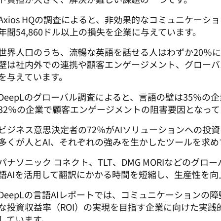
Axios HQの調査によると、非効果的なコミュニケー
年間54,860ドル以上の損失を企業に与えています。
世界人口のうち、流暢な英語を話せる人はわずか20％
壁は社内外での連携や顧客エンゲージメント、グローバ
を与えています。
DeepLのグローバル調査によると、言語の壁は35％の
32％の企業で顧客エンゲージメントの阻害要因となって
ビジネス意思決定者の72％がAIソリューションへの投
多くが人とAI、それぞれの強みを生かしたツールを求め
パナソニック コネクト、TLT、DMG MORIなどのグロー
語AIを活用して翻訳にかかる時間を短縮し、生産性を向
DeepLの言語AIレポートでは、コミュニケーションの
な投資収益率（ROI）の実現を目指す企業に向けた実践
しています。