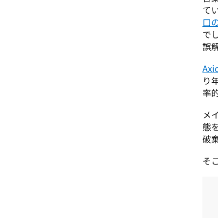
て
口の
で
誤
Ax
り
率
メ
態
破
そ