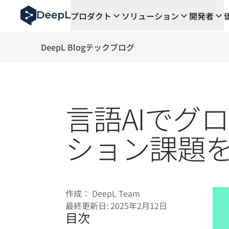
AIエージェント向けDeepL
プロダクト
ソリューション
開発者
DeepL Translation Flow：主要なユースケース
The ROI of AI-native translation
How we brought Swiss German to DeepL
DeepL Blog
テックブログ
Translation Flowのご紹介：あらゆるチーム
エンタープライズ向け言語AIの信頼性を読み解く――Slat
DeepLにおける翻訳品質評価の構築方法
高品質なテキスト翻訳からリアルタイム音声翻訳までを支え
言語AIでグ
Building an instantly accessible voice demo with Deep
ション課題
作成：
DeepL Team
最終更新日:
2025年2月12日
目次