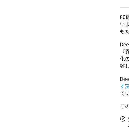
8
い
もた
D
『
化
難
De
す
て
こ