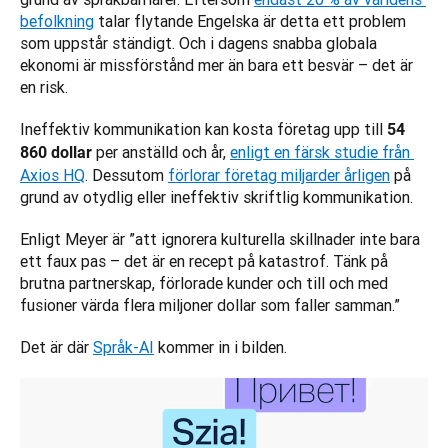
befolkning
 talar flytande Engelska är detta ett problem 
som uppstår ständigt. Och i dagens snabba globala 
ekonomi är missförstånd mer än bara ett besvär – det är 
en risk. 
Ineffektiv kommunikation kan kosta företag upp till 
54 
 per anställd och år, 
enligt en färsk studie från 
860 dollar
Axios HQ
. Dessutom 
förlorar företag miljarder årligen
 på 
grund av otydlig eller ineffektiv skriftlig kommunikation.
Enligt Meyer är ”att ignorera kulturella skillnader inte bara 
ett faux pas – det är en recept på katastrof. Tänk på 
brutna partnerskap, förlorade kunder och till och med 
fusioner värda flera miljoner dollar som faller samman.”
Det är där 
Språk-AI
 kommer in i bilden.