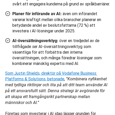
svårt att engagera kunderna på grund av språkbarriärer.
även om införandet
Planer för införande av AI:
varierar kraftigt mellan olika branscher planerar en
betydande andel av beslutsfattarna (72 %) att
investera i AI-lösningar under 2025.
över en tredjedel av de
AI-översättningsverktyg:
tillfrågade ser AI-översättningsverktyg som
väsentliga för att förbättra den interna
översättningen, och många föredrar lösningar som
kombinerar mänsklig expertis med AI.
Som Justin Shields, direktör på Vodafone Business 
Platforms & Solutions, betonade
, 
”Kombinera nyfikenhet 
med tydliga riktlinjer och lita på att ditt team använder AI 
på ett ansvarsfullt sätt. Denna strategi är avgörande för 
att skapa ett framgångsrikt partnerskap mellan 
människor och AI.”
Företag som investerar i AI idag lägger grunden för 