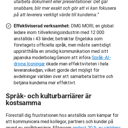
utarbeta dokument eller presentationer. Det går
snabbare, blir mer exakt och gör att vi kan fokusera
på att leverera verkligt värde till kunderna.”
DMG MORI, en global
Effektiviserad verksamhet:
ledare inom tillverkningsindustrin med 12 000
anställda i 43 länder, betraktar Engelska som
företagets officiella språk, men måste samtidigt
upprätthålla en smidig kommunikation med sitt
japanska moderbolag.
Genom att införa
Språk-AI-
drivna lösningar
ökade man effektiviteten i hela
leveranskedjan, vilket gjorde det möjligt för
avdelningar världen över att samarbeta bättre och
betjäna kunderna mer effektivt.
Språk- och kulturbarriärer är
kostsamma
Föreställ dig frustrationen hos anställda som kämpar för 
att kommunicera med kollegor, partners och kunder på 
grund av språkbarriärer. Eftersom 
endast 20 % av världens 