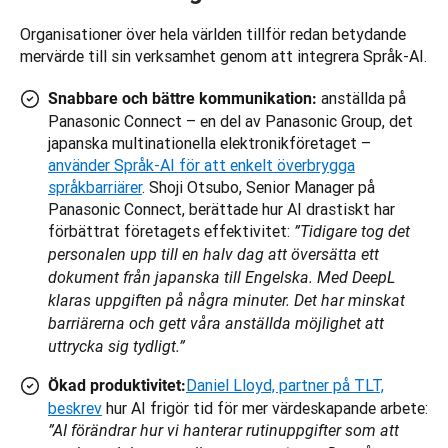
Organisationer över hela världen tillför redan betydande 
mervärde till sin verksamhet genom att integrera Språk-AI.
anställda på
Snabbare och bättre kommunikation:
Panasonic Connect – en del av Panasonic Group, det
japanska multinationella elektronikföretaget –
använder Språk-AI för att enkelt överbrygga
språkbarriärer
. Shoji Otsubo, Senior Manager på
Panasonic Connect, berättade hur AI drastiskt har
förbättrat företagets effektivitet:
”Tidigare tog det
personalen upp till en halv dag att översätta ett
dokument från japanska till Engelska. Med DeepL
klaras uppgiften på några minuter. Det har minskat
barriärerna och gett våra anställda möjlighet att
uttrycka sig tydligt.”
Daniel Lloyd, partner på TLT,
Ökad produktivitet:
beskrev
hur AI frigör tid för mer värdeskapande arbete:
”AI förändrar hur vi hanterar rutinuppgifter som att