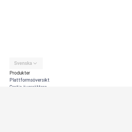
Svenska
Produkter
Plattformsöversikt
Gratis översättare
DeepL API
DeepL Write
DeepL Voice
DeepL Voice for Meetings
DeepL Voice for Conversations
Appar och integreringar