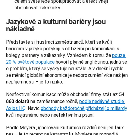
celém světě lépe spolupracovat a efektivněji
obsluhovat zákazníky.
Jazykové a kulturní bariéry jsou
nákladné
Představte si frustraci zaměstnanců, kteří se kvůli 
bariérám v jazyku potýkají s obtížemi při komunikaci s 
kolegy, partnery a zákazníky. Vzhledem k tomu, že 
pouze 
20 % světové populace
 hovoří plynně angličtinou, jedná se 
o problém, který se vyskytuje neustále. A v dnešní rychle 
se měnící globální ekonomice je nedorozumění více než jen 
nepříjemností – je to riziko. 
Neefektivní komunikace může obchodní firmy stát až 
54 
 na zaměstnance ročně, 
podle nedávné studie 
860 dolarů
Axios HQ
. Navíc 
obchody každoročně přicházejí o miliardy
kvůli nejasnému nebo neefektivnímu psaní.
Podle Meyera „ignorování kulturních rozdílů není jen faux 
pas – je to recept na katastrofu. Myslete na rozpadlá 