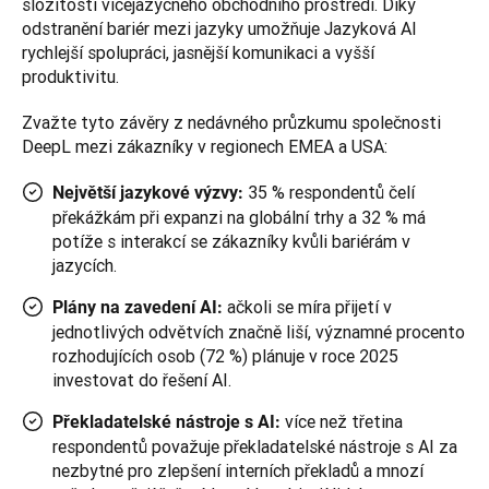
složitosti vícejazyčného obchodního prostředí. Díky 
odstranění bariér mezi jazyky umožňuje Jazyková AI 
rychlejší spolupráci, jasnější komunikaci a vyšší 
produktivitu.
Zvažte tyto závěry z nedávného průzkumu společnosti 
35 % respondentů čelí
Největší jazykové výzvy:
překážkám při expanzi na globální trhy a 32 % má
potíže s interakcí se zákazníky kvůli bariérám v
jazycích.
ačkoli se míra přijetí v
Plány na zavedení AI:
jednotlivých odvětvích značně liší, významné procento
rozhodujících osob (72 %) plánuje v roce 2025
investovat do řešení AI.
více než třetina
Překladatelské nástroje s AI:
respondentů považuje překladatelské nástroje s AI za
nezbytné pro zlepšení interních překladů a mnozí