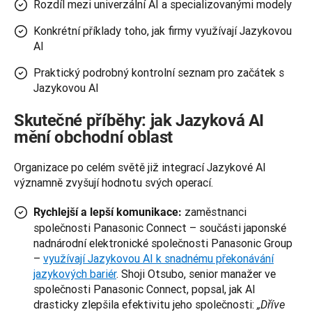
Rozdíl mezi univerzální AI a specializovanými modely
Konkrétní příklady toho, jak firmy využívají Jazykovou
AI
Praktický podrobný kontrolní seznam pro začátek s
Jazykovou AI
Skutečné příběhy: jak Jazyková AI
mění obchodní oblast
Organizace po celém světě již integrací Jazykové AI 
významně zvyšují hodnotu svých operací.
zaměstnanci
Rychlejší a lepší komunikace:
společnosti Panasonic Connect – součásti japonské
nadnárodní elektronické společnosti Panasonic Group
–
využívají Jazykovou AI k snadnému překonávání
jazykových bariér
. Shoji Otsubo, senior manažer ve
společnosti Panasonic Connect, popsal, jak AI
drasticky zlepšila efektivitu jeho společnosti:
„Dříve