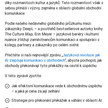
díky rozmanitosti kultur a jazyků. Tato rozmanitost však s 
sebou přináší i výzvy, zejména v oblasti globální obchodní 
komunikace. 
Podle našeho nedávného globálního průzkumu mezi 
zákazníky DeepL – a postřehů bestsellerové autorky knihy 
Erin Meyer – jazykové bariéry i kulturní 
The Culture Map, 
nuance ztěžují zaměstnancům komunikaci a spolupráci s 
kolegy, partnery a zákazníky po celém světě.
Přečtěte si naši nejnovější zprávu „
Jazyková revoluce: jak 
AI zlepšuje komunikaci v obchodech
“, abyste pochopili, jak 
obchody překonávají tyto překážky na cestě k úspěchu.
V této zprávě zjistíte: 
Jak efektivní komunikace vede k obchodnímu úspěchu
– a jaká je cena za její selhání
Strategie pro překonání překážek a váhání v oblasti AI