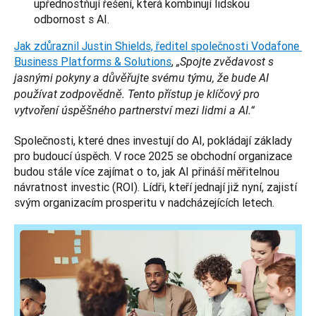
upřednostňují řešení, která kombinují lidskou
odbornost s AI.
Jak zdůraznil Justin Shields, ředitel společnosti Vodafone 
Business Platforms & Solutions
, 
„Spojte zvědavost s 
jasnými pokyny a důvěřujte svému týmu, že bude AI 
používat zodpovědně. Tento přístup je klíčový pro 
vytvoření úspěšného partnerství mezi lidmi a AI.“
Společnosti, které dnes investují do AI, pokládají základy 
pro budoucí úspěch. V roce 2025 se obchodní organizace 
budou stále více zajímat o to, jak AI přináší měřitelnou 
návratnost investic (ROI). Lídři, kteří jednají již nyní, zajistí 
svým organizacím prosperitu v nadcházejících letech.