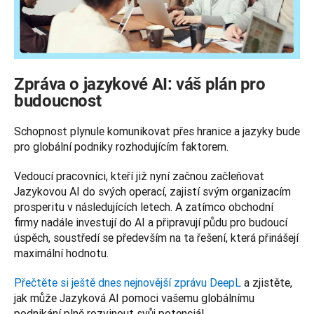
Zpráva o jazykové AI: váš plán pro
budoucnost
Schopnost plynule komunikovat přes hranice a jazyky bude 
pro globální podniky rozhodujícím faktorem. 
Vedoucí pracovníci, kteří již nyní začnou začleňovat 
Jazykovou AI do svých operací, zajistí svým organizacím 
prosperitu v následujících letech. A zatímco obchodní 
firmy nadále investují do AI a připravují půdu pro budoucí 
úspěch, soustředí se především na ta řešení, která přinášejí 
maximální hodnotu. 
Přečtěte si ještě dnes nejnovější zprávu DeepL
 a zjistěte, 
jak může Jazyková AI pomoci vašemu globálnímu 
podnikání plně rozvinout svůj potenciál.