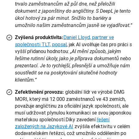
trvalo zaměstnancům až půl dne, než přeložili
dokument z japonštiny do angličtiny. S DeepL je tento
úkol hotový za pár minut. Snížilo to bariéry a
umožnilo našim zaměstnancům jasně se vyjadřovat.“
Daniel Lloyd, partner ve
Zvýšená produktivita:
společnosti TLT, popsal
, jak AI uvolňuje čas pro práci s
vyšší přidanou hodnotou:
„AI mění způsob, jakým
řešíme rutinní úkoly, jako je příprava dokumentů nebo
prezentací. Je to rychlejší, přesnější a umožňuje nám
soustředit se na poskytování skutečné hodnoty
klientům.“
globální lídr ve výrobě DMG
Zefektivnění provozu:
MORI, který má 12 000 zaměstnanců ve 43 zemích,
považuje angličtinu za oficiální jazyk společnosti, ale
musí udržovat plynulou komunikaci se svou japonskou
mateřskou společností.
Díky zavedení
řešení
založených na Jazykové AI
zvýšila efektivitu v celém
dodavatelském řetězci, což umožnilo oddělením po