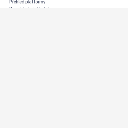
Přehled platformy
Bezplatný překladač
DeepL API
DeepL Write
DeepL Voice
DeepL Voice for Meetings
DeepL Voice for Conversations
Aplikace a integrace
DeepL Pro
Proč DeepL?
Zabezpečení dat
Kvalita
Customization Hub
Zpřístupnění
Funkce
Překlad dokumentů
Překlad PDF dokumentů
Překlad wordových dokumentů