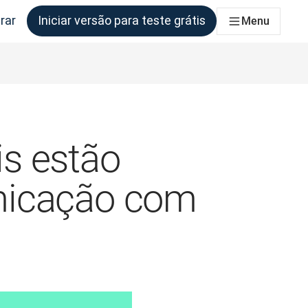
rar
Iniciar versão para teste grátis
Menu
s equipes que precisam disso
s estão
nicação com