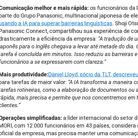
os funcionários da
Comunicação melhor e mais rápida:
parte do Grupo Panasonic, multinacional japonesa de ele
usando a IA para superar barreiras linguísticas
. Shoji Ot
Panasonic Connect, compartilhou sua experiência de c
drasticamente a eficiência da empresa:
“A tradução de 
japonês para o inglês chegava a levar até metade do dia.
tarefa é concluída em minutos. Isso reduziu as barreiras 
funcionários a se expressarem com clareza."
Daniel Lloyd, sócio da TLT, descreve
Mais produtividade:
para tarefas de maior valor:
“A IA transforma a maneira 
tarefas rotineiras, como a elaboração de documentos ou 
rápida, mais precisa e permite que nos concentremos em f
clientes.”
a líder internacional do seto
Operações simplificadas:
MORI, com 12.000 funcionários em 43 países, considera 
oficial da empresa, mas precisa manter uma comunicaç