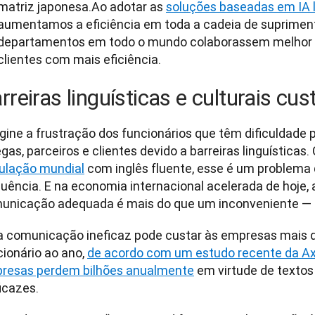
matriz japonesa.
Ao adotar as
soluções baseadas em IA l
aumentamos a eficiência em toda a cadeia de supriment
departamentos em todo o mundo colaborassem melhor
clientes com mais eficiência.
rreiras linguísticas e culturais cu
gine a frustração dos funcionários que têm dificuldade 
gas, parceiros e clientes devido a barreiras linguísticas.
ulação mundial
 com inglês fluente, esse é um problema
uência. E na economia internacional acelerada de hoje, a
unicação adequada é mais do que um inconveniente — é
 comunicação ineficaz pode custar às empresas mais d
ionário ao ano, 
de acordo com um estudo recente da A
resas perdem bilhões anualmente
 em virtude de textos
icazes.