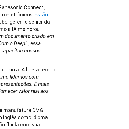
 Panasonic Connect,
troeletrônicos,
estão
subo, gerente sênior da
omo a IA melhorou
um documento criado em
 Com o DeepL, essa
e capacitou nossos
u
como a IA libera tempo
como lidamos com
apresentações. É mais
ornecer valor real aos
r de manufatura DMG
o inglês como idioma
ão fluida com sua