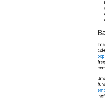
Ba
Ima
cole
pop
freq
com
Uma
func
emp
inef