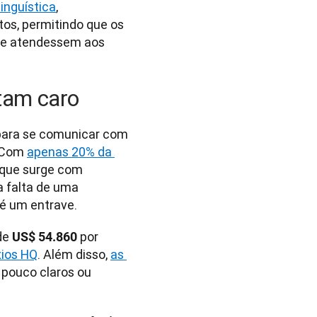
inguística
,
os, permitindo que os
 e atendessem aos
stam caro
para se comunicar com 
 Com 
apenas 20% da 
 que surge com 
 falta de uma 
 um entrave. 
e 
 por 
US$ 54.860
xios HQ
. Além disso, 
as 
 pouco claros ou 