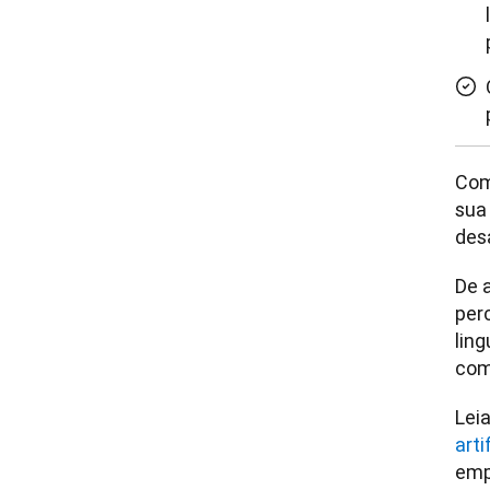
Com
sua
des
De 
per
ling
com
Leia
art
emp