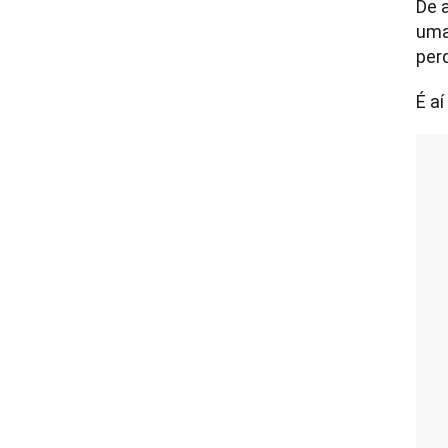
De 
uma 
per
É aí