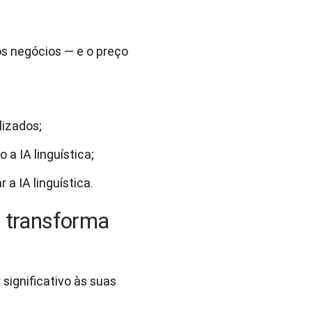
s negócios — e o preço
lizados;
a IA linguística;
a IA linguística.
ca transforma
ignificativo às suas 