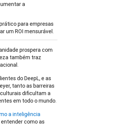
 aumentar a
o prático para empresas
çar um ROI mensurável.
anidade prospera com 
ueza também traz 
cional. 
entes do DeepL, e as 
eyer, tanto as barreiras 
ulturais dificultam a 
ientes em todo o mundo.
mo a inteligência 
a entender como as 