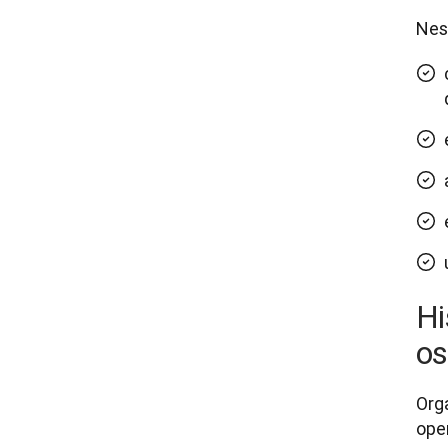
Nest
Hi
os
Org
oper