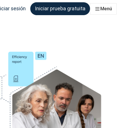
iciar sesión
Iniciar prueba gratuita
Menú
que los necesite.