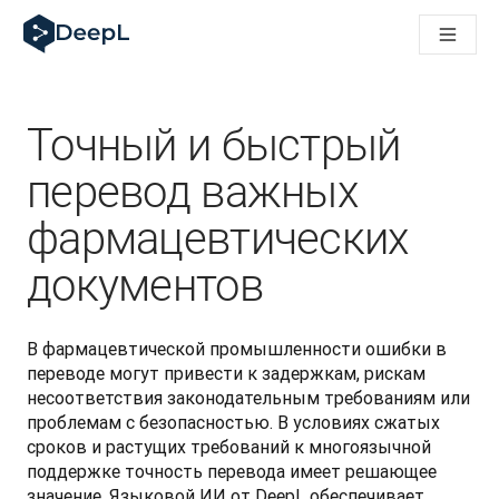
DeepL для ИИ-агентов
Translation Flow в DeepL: Новые рабочие процессы на 
The ROI of AI-native translation
How we brought Swiss German to DeepL
Познакомьтесь с Translation Flow: Решение для локали
Точный и быстрый
Разобраться в вопросах доверия к языковому ИИ в сфе
Как мы разрабатываем систему оценки качества перево
перевод важных
От перевода текста до голосовой платформы реальног
фармацевтических
Building an instantly accessible voice demo with DeepL Voic
документов
В фармацевтической промышленности ошибки в 
переводе могут привести к задержкам, рискам 
несоответствия законодательным требованиям или 
проблемам с безопасностью. В условиях сжатых 
сроков и растущих требований к многоязычной 
поддержке точность перевода имеет решающее 
значение. Языковой ИИ от DeepL обеспечивает 