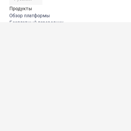
Продукты
Обзор платформы
Бесплатный переводчик
DeepL API
DeepL Write
DeepL Voice
DeepL Voice for Meetings
DeepL Voice for Conversations
Приложения и интеграции
DeepL Pro
Преимущества DeepL
Защита данных
Качество
Customization Hub
Цифровая доступность
Функции
Перевод документов