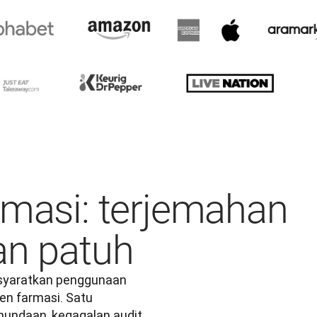
rmasi: terjemahan
an patuh
yaratkan penggunaan 
en farmasi. Satu 
ndaan, kegagalan audit, 