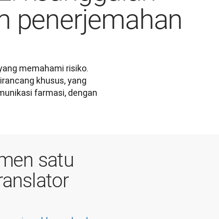
am penerjemahan
ang memahami risiko. 
irancang khusus, yang 
nikasi farmasi, dengan 
men satu
ranslator