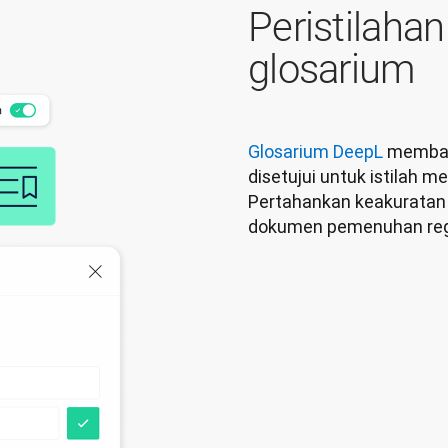
Peristilaha
glosarium
Glosarium DeepL
 memban
disetujui untuk istilah m
Pertahankan keakuratan d
dokumen pemenuhan regul