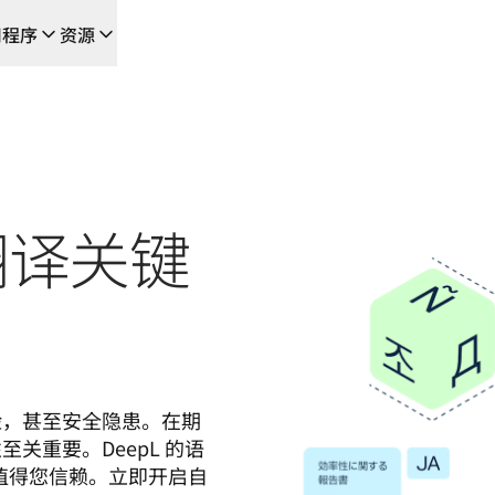
用程序
资源
成的新型人工智能驱动工作流
的团队，提供端到端自动化翻译工作流的本地化解决方案
L Voice API
翻译关键
险，甚至安全隐患。在期
关重要。DeepL 的语
，值得您信赖。立即开启自