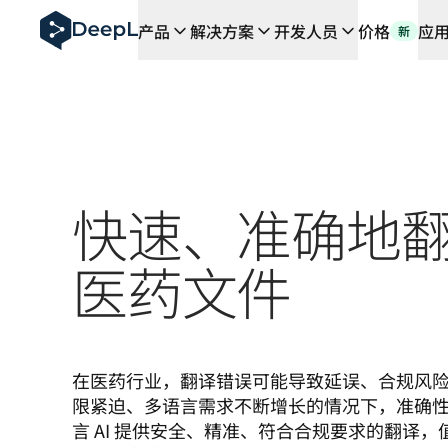
DeepL 人工智能智能体
产品
解决方案
开发人员
价格
应
新
DeepL Translation Flow：针对关键应用场景和集
The ROI of AI-native translation
How we brought Swiss German to DeepL
了解 Translation Flow：面向所有需要此类服务
解读企业级语言人工智能中的信任机制。与Slator的对话
我们如何构建 DeepL 的翻译质量评估系统
从高质量文本翻译到实时语音平台
Building an instantly accessible voice demo with Deep
快速、准确地
医药文件
在医药行业，翻译错误可能导致延误、合规风
限紧迫、多语言需求不断增长的情况下，准确性至
言 AI 提供安全、精准、符合合规要求的翻译