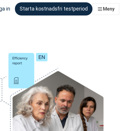
ga in
Starta kostnadsfri testperiod
Meny
om behöver det