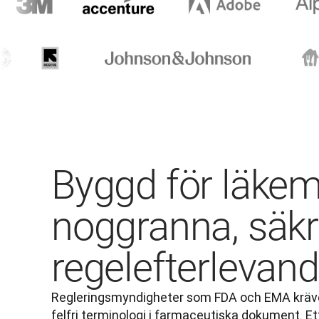
Byggd för läke
noggranna, säk
regelefterlevan
Regleringsmyndigheter som FDA och EMA kräver
felfri terminologi i farmaceutiska dokument. Et