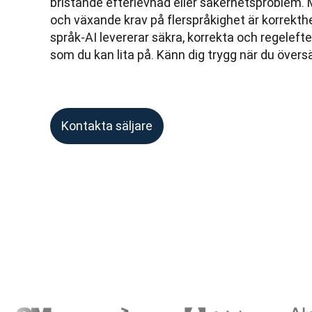
bristande efterlevnad eller säkerhetsproblem. 
och växande krav på flerspråkighet är korrekth
språk-AI levererar säkra, korrekta och regeleft
som du kan lita på. Känn dig trygg när du översä
Kontakta säljare