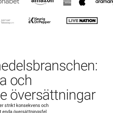
medelsbranschen:
ra och
de översättningar
 strikt konsekvens och 
t enda översättningsfel 