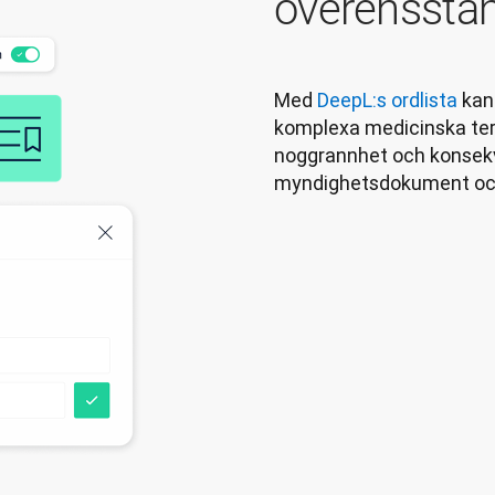
överensstä
Med 
DeepL:s ordlista
 kan
komplexa medicinska term
noggrannhet och konsekve
myndighetsdokument och in