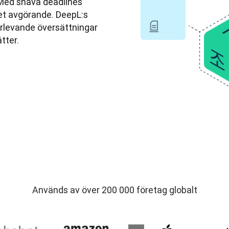
Med snäva deadlines 
et avgörande. DeepL:s 
erlevande översättningar 
tter.
Används av över 200 000 företag globalt