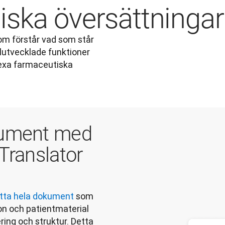
ska översättningar
m förstår vad som står 
lutvecklade funktioner 
lexa farmaceutiska 
kument med
Translator
tta hela dokument
 som 
n och patientmaterial 
ing och struktur. Detta 