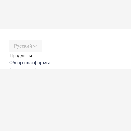
Русский
Продукты
Обзор платформы
Бесплатный переводчик
DeepL API
DeepL Write
DeepL Voice
DeepL Voice for Meetings
DeepL Voice for Conversations
Приложения и интеграции
DeepL Pro
Преимущества DeepL