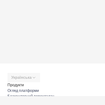
Українська
Продукти
Огляд платформи
Безкоштовний перекладач
DeepL API