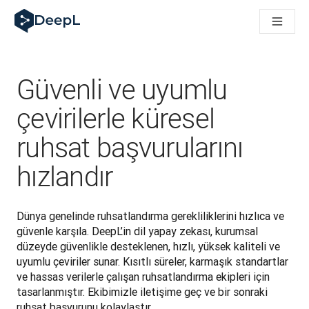
AI ajanları için DeepL
DeepL Translation Flow: Önemli kullanım senaryoları ve entegra
The ROI of AI-native translation
How we brought Swiss German to DeepL
Translation Flow’u Keşfedin: Çeviri iş akışlarını baştan sona o
Güvenli ve uyumlu
Kurumsal Dil Yapay Zekasında Güvenin Şifresini Çözmek. Slator
DeepL için Çeviri Kalite Değerlendirmesini Nasıl Geliştiriyoruz
çevirilerle küresel
Yüksek kaliteli metin çevirisinden gerçek zamanlı ses platfor
ruhsat başvurularını
Building an instantly accessible voice demo with DeepL Voic
hızlandır
Dünya genelinde ruhsatlandırma gerekliliklerini hızlıca ve 
güvenle karşıla. DeepL’in dil yapay zekası, kurumsal 
düzeyde güvenlikle desteklenen, hızlı, yüksek kaliteli ve 
uyumlu çeviriler sunar. Kısıtlı süreler, karmaşık standartlar 
ve hassas verilerle çalışan ruhsatlandırma ekipleri için 
tasarlanmıştır. Ekibimizle iletişime geç ve bir sonraki 
ruhsat başvurunu kolaylaştır