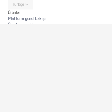
Türkçe
Ürünler
Platform genel bakışı
Ücretsiz çeviri
DeepL API
DeepL Write
DeepL Voice
DeepL Voice for Meetings
DeepL Voice for Conversations
Uygulamalar ve Entegrasyonlar
DeepL Pro
Neden DeepL?
Veri Güvenliği
Kalite
Customization Hub
Erişilebilirlik
Özellikler