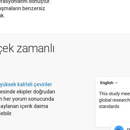
erasyonlarını dönüştür. 
alışmaların benzersiz 
k.  
rçek zamanlı
yüksek kaliteli çeviriler
yesinde ekipler doğrudan 
ılan her yorum sonucunda 
naylanan içerik daima 
bilir. 