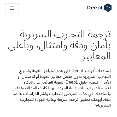
DeepL لوكلاء الذكاء الاصطناعي
Translation Flow في DeepL: عمليات سير عمل جديدة مدعومة بالذكاء الاصطناعي لحالات الاستخدام والتكاملات الرئيسية
The ROI of AI-native translation
How we brought Swiss German to DeepL
ترجمة التجارب السريرية
اكتشف «Translation Flow»: حل ترجمة/توطين يعمل على أتمتة سير عمل الترجمة من البداية إلى النهاية، لكل فريق يحتاج إليه
فك رموز الثقة في الحلول اللغوية القائمة على الذكاء الاصطناعي للمؤسسات
بأمان ودقة وامتثال، وبأعلى
كيف نعمل على تطوير نظام تقييم الجودة للترجمة في DeepL
من ترجمة النصوص عالية الجودة إلى منصة صوتية تعمل في الوقت ال
المعايير
ing an instantly accessible voice demo with DeepL Voice API
تساعدك أدوات DeepL على هدم الحواجز اللغوية وتسريع 
التجارب السريرية بدون خفض معايير الجودة أو الامتثال أو 
الأمان. فتقدم حلول DeepL اللغوية القائمة على الذكاء 
الاصطناعي ترجمات عالية الجودة مهما كانت المهلة ضيّقة، 
وتساعدك في جذب المرضى للتجارب ونشر الدراسات عالمياً 
بثقة. أيهمك تحقيق ترجمة سريعة وعالية الجودة للتجارب 
السريرية؟