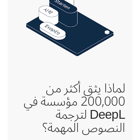
لماذا يثق أكثر من
200,000 مؤسسة في
DeepL لترجمة
النصوص المهمة؟