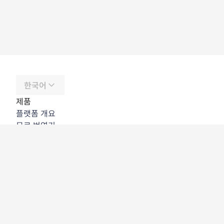
한국어
제품
플랫폼 개요
무료 번역기
DeepL API
DeepL Write
DeepL Voice
DeepL Voice for Meetings
DeepL Voice for Conversations
앱 및 통합
DeepL Pro
DeepL의 강점