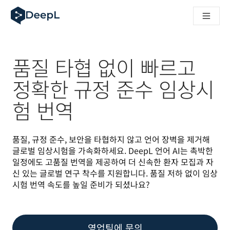
AI 에이전트용 DeepL
DeepL Translation Flow: 주요 사용 사례 및 통합 기능을 
The ROI of AI-native translation
How we brought Swiss German to DeepL
Translation Flow를 만나보세요: 번역 워크플로우를 처음부
품질 타협 없이 빠르고
기업용 언어 AI에 대한 신뢰 해독. Slator와의 대담
DeepL의 번역 품질 평가 시스템을 구축하는 방법
정확한 규정 준수 임상시
고품질 텍스트 번역에서 실시간 음성 플랫폼까지
험 번역
Building an instantly accessible voice demo with DeepL V
품질, 규정 준수, 보안을 타협하지 않고 언어 장벽을 제거해 
글로벌 임상시험을 가속화하세요. DeepL 언어 AI는 촉박한 
일정에도 고품질 번역을 제공하여 더 신속한 환자 모집과 자
신 있는 글로벌 연구 착수를 지원합니다. 품질 저하 없이 임상
시험 번역 속도를 높일 준비가 되셨나요?
영업팀에 문의