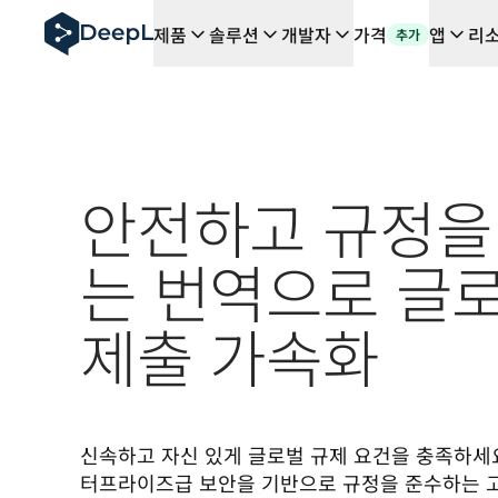
AI 에이전트용 DeepL
제품
솔루션
개발자
가격
앱
리
추가
DeepL Translation Flow: 주요 사용 사례 및 통합 기능
The ROI of AI-native translation
How we brought Swiss German to DeepL
Translation Flow를 만나보세요: 번역 워크플로우를 처
기업용 언어 AI에 대한 신뢰 해독. Slator와의 대담
DeepL의 번역 품질 평가 시스템을 구축하는 방법
안전하고 규정을
고품질 텍스트 번역에서 실시간 음성 플랫폼까지
Building an instantly accessible voice demo with Deep
는 번역으로 글
제출 가속화
신속하고 자신 있게 글로벌 규제 요건을 충족하세요. 
터프라이즈급 보안을 기반으로 규정을 준수하는 