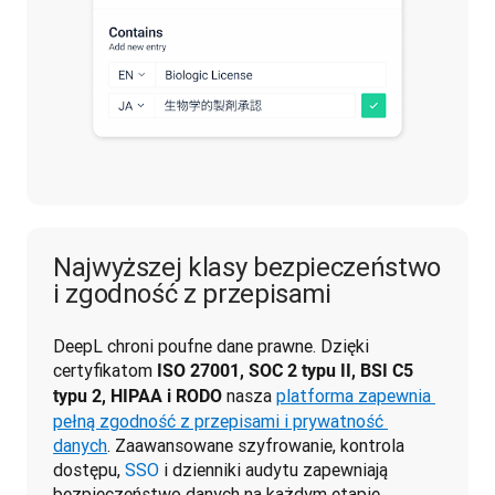
Najwyższej klasy bezpieczeństwo
i zgodność z przepisami
DeepL chroni poufne dane prawne. Dzięki 
certyfikatom 
ISO 27001, SOC 2 typu II, 
BSI C5 
 nasza 
platforma zapewnia 
typu 2, 
HIPAA i RODO
pełną zgodność z przepisami i prywatność 
danych
. Zaawansowane szyfrowanie, kontrola 
dostępu, 
SSO
 i dzienniki audytu zapewniają 
bezpieczeństwo danych na każdym etapie.