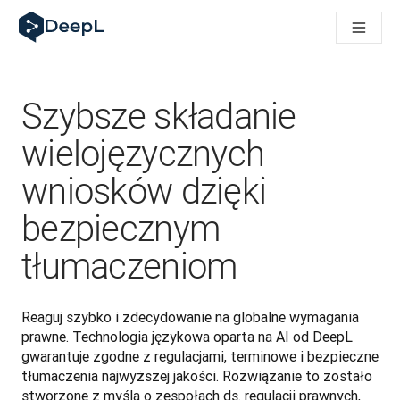
DeepL dla agentów AI
Translation Flow w DeepL: Nowe procesy oparte na AI dla klu
The ROI of AI-native translation
How we brought Swiss German to DeepL
Poznaj Translation Flow: Lokalizacja, która automatyzuje p
Szybsze składanie
Jak zrozumieć zaufanie do technologii językowej AI w bizne
Jak tworzymy system oceny jakości tłumaczeń dla DeepL
wielojęzycznych
Od tłumaczeń po platformę głosową w czasie rzeczywistym
wniosków dzięki
Building an instantly accessible voice demo with DeepL Voic
bezpiecznym
tłumaczeniom
Reaguj szybko i zdecydowanie na globalne wymagania 
prawne. Technologia językowa oparta na AI od DeepL 
gwarantuje zgodne z regulacjami, terminowe i bezpieczne 
tłumaczenia najwyższej jakości. Rozwiązanie to zostało 
stworzone z myślą o zespołach ds. regulacji prawnych, 