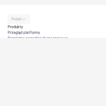
Polski
Produkty
Przegląd platformy
Bezpłatne narzędzie tłumaczeniowe
DeepL API
DeepL Write
DeepL Voice
DeepL Voice for Meetings
DeepL Voice for Conversations
Aplikacje i integracje
DeepL Pro
Dlaczego DeepL?
Bezpieczeństwo danych
Jakość
Customization Hub