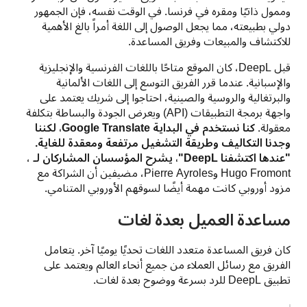
وممول ذاتيًا ومقره في فرنسا. في الوقت نفسه، فإن الجمهور 
دولي بطبيعته، مما يجعل الوصول إلى اللغة أمراً بالغ الأهمية 
للاكتشاف والمبيعات وفريق المساعدة.
قبل DeepL، كان الموقع متاحًا باللغات الفرنسية والإنجليزية 
والإسبانية. عندما قرر الفريق التوسع إلى اللغات الألمانية 
والبرتغالية والروسية والصينية، احتاجوا إلى شريك يعتمد على 
واجهة برمجة التطبيقات (API) ويعرض الجودة والبساطة بتكلفة 
معقولة. 
كنا نستخدم في البداية Google Translate، لكننا 
وجدنا التكاليف وطريقة التشغيل مرتفعة ومعقدة للغاية. 
"عندها اكتشفنا DeepL"، يشرح المؤسسان المشاركان لـ
 ، 
Hugo Fromont وPierre Ayroles، مضيفين أن الشراكة مع 
مزود أوروبي كانت مهمة أيضًا لسوقهم الأوروبي المتنامي.
مساعدة العميل بعدة لغات
كان فريق المساعدة متعدد اللغات تحديًا يوميًا آخر. يتعامل 
الفريق مع رسائل العملاء من جميع أنحاء العالم ويعتمد على 
تطبيق DeepL للرد بسرعة ووضوح بعدة لغات.