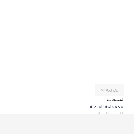
العربية
المنتجات
لمحة عامة للمنصة
المُترجِم المجاني
DeepL API
DeepL Write