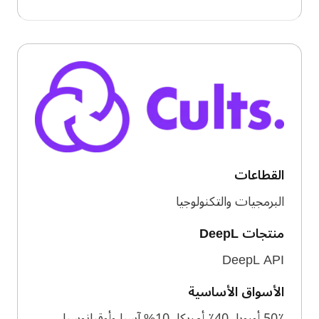
القطاعات
البرمجيات والتكنولوجيا
منتجات DeepL
DeepL API
الأسواق الأساسية
50٪ أوروبا, 40٪ أمريكا, 10% آسيا وأوقيانوسيا