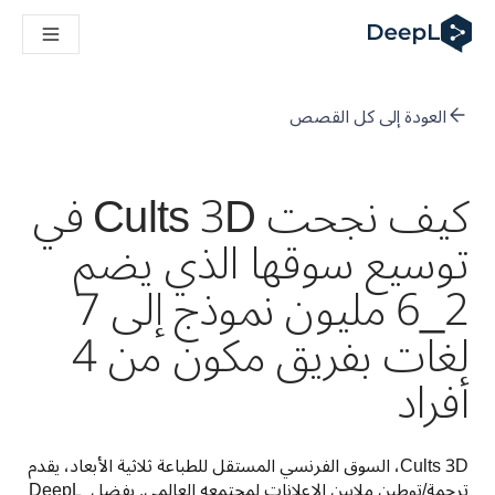
DeepL لوكلاء الذكاء الاصطناعي
Translation Flow في DeepL: عمليات سير عمل جديدة مدعومة بالذكاء الاصطناعي لحالات الاستخدام والتكاملات الرئيسية
The ROI of AI-native translation
How we brought Swiss German to DeepL
العودة إلى كل القصص
اكتشف «Translation Flow»: حل ترجمة/توطين يعمل على أتمتة سير عمل الترجمة من البداية إلى النهاية، لكل فريق يحتاج إليه
فك رموز الثقة في الحلول اللغوية القائمة على الذكاء الاصطناعي للمؤسسات
كيف نعمل على تطوير نظام تقييم الجودة للترجمة في DeepL
كيف نجحت Cults 3D في
من ترجمة النصوص عالية الجودة إلى منصة صوتية تعمل في الوقت ال
ing an instantly accessible voice demo with DeepL Voice API
توسيع سوقها الذي يضم
2_6 مليون نموذج إلى 7
لغات بفريق مكون من 4
أفراد
Cults 3D، السوق الفرنسي المستقل للطباعة ثلاثية الأبعاد، يقدم 
ترجمة/توطين ملايين الإعلانات لمجتمعه العالمي. بفضل DeepL 