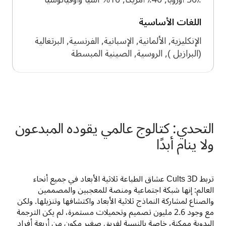
اللغات الأساسية
الإنكليزية, الألمانية, الإسبانية, الفرنسية, البرتغالية
(البرازيل ), الروسية, الصينية المبسطة
التحدي: كتالوج عالمي يقوده المبدعون
ولا ينام أبدًا
تربط Cults 3D عشاق الطباعة ثلاثية الأبعاد في جميع أنحاء 
العالم: إنها شبكة اجتماعية ومنصة للمعجبين والمصممين 
والصناع لمشاركة النماذج ثلاثية الأبعاد واكتشافها وتنزيلها. ولكن 
مع وجود 2.6 مليون تصميم وتحميلات مستمرة، لم يكن الترجمة 
اليدوية ممكنة، خاصة بالنسبة لفريق صغير مكون من أربعة أفراد 