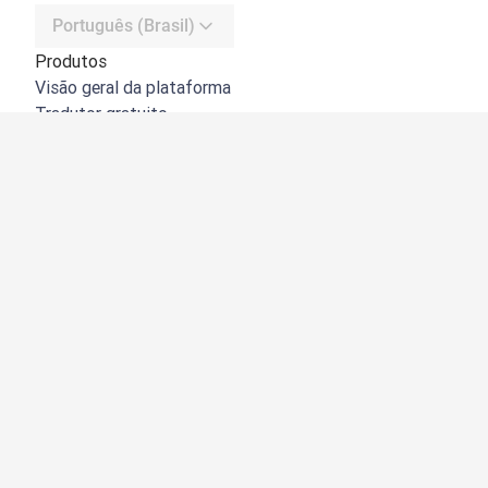
Português (Brasil)
Produtos
Visão geral da plataforma
Tradutor gratuito
API do DeepL
DeepL Write
DeepL Voice
DeepL Voice for Meetings
DeepL Voice for Conversations
Apps e integrações
DeepL Pro
Por que usar o DeepL
Segurança de dados
Qualidade
Customization Hub
Acessibilidade