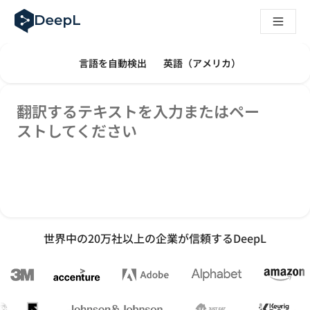
AIエージェント向けDeepL
DeepL Translation Flow：主要なユースケースや
The ROI of AI-native translation
翻訳モード
テキストの翻訳
毎日、何百万もの人々がDeepLで翻訳していま
How we brought Swiss German to DeepL
原文の言語を選んでください。次の言語が選
訳文の言語を選んでくだ
言語を自動検出
英語（アメリカ）
Translation Flowのご紹介：あらゆるチームの翻
エンタープライズ向け言語AIの信頼性を読み解く――Slato
原文
DeepLにおける翻訳品質評価の構築方法
翻訳するテキストを入力またはペー
高品質なテキスト翻訳からリアルタイム音声翻訳までを支えるD
ストしてください
Building an instantly accessible voice demo with DeepL V
世界中の20万社以上の企業が信頼するDeepL