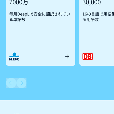
7000万
30,000
毎月DeepLで安全に翻訳されてい
16の言語で用語
る単語数
る用語数