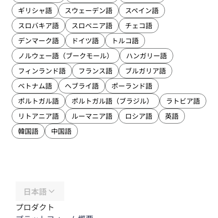
ギリシャ語
スウェーデン語
スペイン語
スロバキア語
スロベニア語
チェコ語
デンマーク語
ドイツ語
トルコ語
ノルウェー語（ブークモール）
ハンガリー語
フィンランド語
フランス語
ブルガリア語
ベトナム語
ヘブライ語
ポーランド語
ポルトガル語
ポルトガル語（ブラジル）
ラトビア語
リトアニア語
ルーマニア語
ロシア語
英語
韓国語
中国語
日本語
プロダクト